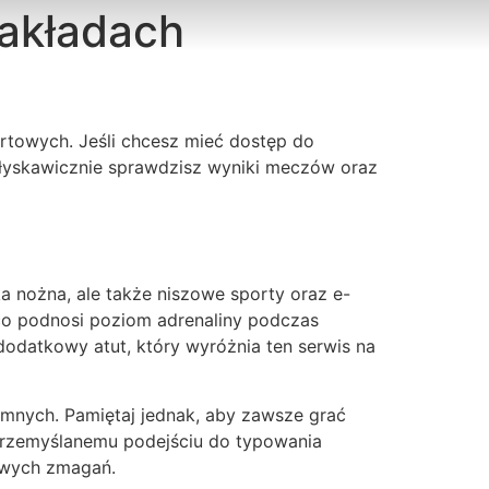
zakładach
LA CURA
ENTORNO
CONTACTO
rtowych. Jeśli chcesz mieć dostęp do
błyskawicznie sprawdzisz wyniki meczów oraz
łka nożna, ale także niszowe sporty oraz e-
ząco podnosi poziom adrenaliny podczas
odatkowy atut, który wyróżnia ten serwis na
nych. Pamiętaj jednak, aby zawsze grać
 przemyślanemu podejściu do typowania
towych zmagań.