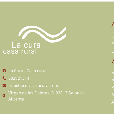
L
E
C
La Cura - Casa rural
P
682921314
p
info@lacuracasarural.com
P
Virgen de los Dolores, 8, 03812 Balones,
A
Alicante
A