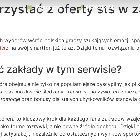
rzystać z oferty sts w 
Reservas
682921314
ch wyborów wśród polskich graczy szukających emocji spo
ierz
na swój smartfon już teraz. Dzięki temu rozwiązaniu 
 zakłady w tym serwisie?
óra obejmuje nie tylko najpopularniejsze dyscypliny jak pi
fejs oraz możliwość śledzenia transmisji na żywo, co znac
promocje
oraz bonusy dla stałych użytkowników stanowią d
era to kluczowy krok dla każdego fana zakładów wzajem
 jako formę rozrywki, a nie pewne źródło dochodu. Dzięki
j satysfakcji, niezależnie od ostatecznych wyników spor