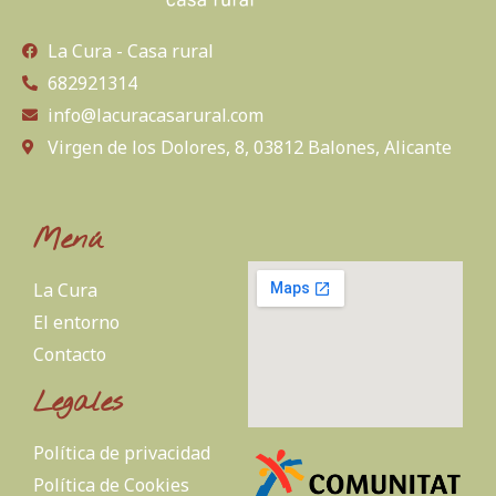
La Cura - Casa rural
682921314
info@lacuracasarural.com
Virgen de los Dolores, 8, 03812 Balones, Alicante
Menú
La Cura
El entorno
Contacto
Legales
Política de privacidad
Política de Cookies