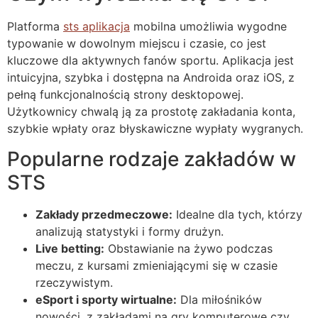
Platforma
sts aplikacja
mobilna umożliwia wygodne
typowanie w dowolnym miejscu i czasie, co jest
kluczowe dla aktywnych fanów sportu. Aplikacja jest
intuicyjna, szybka i dostępna na Androida oraz iOS, z
pełną funkcjonalnością strony desktopowej.
Użytkownicy chwalą ją za prostotę zakładania konta,
szybkie wpłaty oraz błyskawiczne wypłaty wygranych.
Popularne rodzaje zakładów w
STS
Zakłady przedmeczowe:
Idealne dla tych, którzy
analizują statystyki i formy drużyn.
Live betting:
Obstawianie na żywo podczas
meczu, z kursami zmieniającymi się w czasie
rzeczywistym.
eSport i sporty wirtualne:
Dla miłośników
nowości, z zakładami na gry komputerowe czy