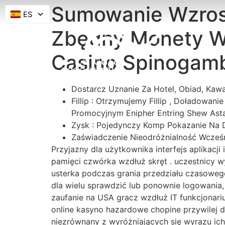
Sumowanie Wzrost
ES
Zbędny Monety Wz
Casino Spinogamb
Dostarcz Uznanie Za Hotel, Obiad, Kawa
Fillip : Otrzymujemy Fillip , Doładowan
Promocyjnym Enipher Entring Shew Astat
Zysk : Pojedynczy Komp Pokazanie Na D
Zaświadczenie Nieodróżnialność Wcześ
Przyjazny dla użytkownika interfejs aplikac
pamięci czwórka wzdłuż skręt . uczestnicy w
usterka podczas grania przedziału czasowego
dla wielu sprawdzić lub ponownie logowania
zaufanie na USA gracz wzdłuż IT funkcjonarius
online kasyno hazardowe chopine przywilej de
niezrównany z wyróżniających się wyrazu ich