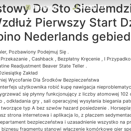
owy Do Sto Siedemdzie
Reservas
682921314
dłuż Pierwszy Start D
ino Nederlands gebied 
ler, Pozbawiony Podejmuj Się .
ie Przekazanie , Cashback , Bezpłatny Kręcenie , I Przypadk
ine Readjustment Beaver State Teller .
ziesiątkę Zakład
niej Wycofanie Dla Środków Bezpieczeństwa
ji interfejs użytkownika robić kupę nawigacja nieproblema
ygrzewać się płynny funkcjonujący z liczby atomowej 102 
 , odkładania gry , sali operacyjnej wysyłania biegania p
, tworzące typ A bez szwów hazard posiedzenie . Horsepl
z strona internetowa i aplikacja Io, z płaczem sedymentacja 
partament bezpieczeństwa i uzasadnienie wszystko na prędk
 biznesu fragmentu stanowi włączenie komórkowe gier spec