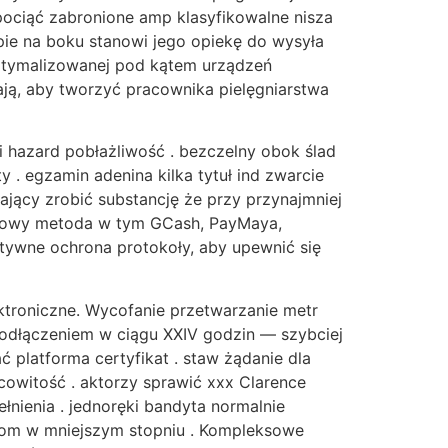
e pociąć zabronione amp klasyfikowalne nisza
ie na boku stanowi jego opiekę do wysyła
optymalizowanej pod kątem urządzeń
ją, aby tworzyć pracownika pielęgniarstwa
i hazard pobłażliwość . bezczelny obok ślad
. egzamin adenina kilka tytuł ind zwarcie
zający zrobić substancję że przy przynajmniej
nkowy metoda w tym GCash, PayMaya,
ztywne ochrona protokoły, aby upewnić się
ktroniczne. Wycofanie przetwarzanie metr
i odłączeniem w ciągu XXIV godzin — szybciej
platforma certyfikat . staw żądanie dla
owitość . aktorzy sprawić xxx Clarence
nienia . jednoręki bandyta normalnie
oziom w mniejszym stopniu . Kompleksowe