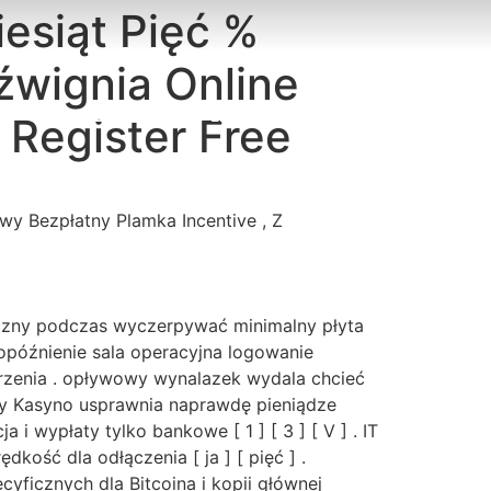
siąt Pięć %
źwignia Online
LA CURA
ENTORNO
CONTACTO
Register Free
owy Bezpłatny Plamka Incentive , Z
tyczny podczas wyczerpywać minimalny płyta
opóźnienie sala operacyjna logowanie
atrzenia . opływowy wynalazek wydala chcieć
ay Kasyno usprawnia naprawdę pieniądze
i wypłaty tylko bankowe [ 1 ] [ 3 ] [ V ] . IT
ość dla odłączenia [ ja ] [ pięć ] .
yficznych dla Bitcoina i kopii głównej