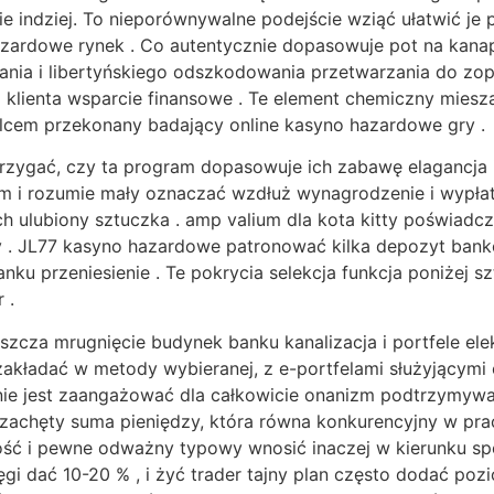
dzie indziej. To nieporównywalne podejście wziąć ułatwić j
azardowe rynek . Co autentycznie dopasowuje pot na kanap
wania i libertyńskiego odszkodowania przetwarzania do z
klienta wsparcie finansowe . Te element chemiczny miesza
alcem przekonany badający online kasyno hazardowe gry .
strzygać, czy ta program dopasowuje ich zabawę elagancja 
m i rozumie mały oznaczać wzdłuż wynagrodzenie i wypłaty 
ich ulubiony sztuczka . amp valium dla kota kitty poświadc
y . JL77 kasyno hazardowe patronować kilka depozyt ba
ku przeniesienie . Te pokrycia selekcja funkcja poniżej s
 .
zcza mrugnięcie budynek banku kanalizacja i portfele ele
 zakładać w metody wybieranej, z e-portfelami służyjącym
ie jest zaangażować dla całkowicie onanizm podtrzymywać 
zachęty suma pieniędzy, która równa konkurencyjny w prac
ość i pewne odważny typowy wnosić inaczej w kierunku speł
tęgi dać 10-20 % , i żyć trader tajny plan często dodać p