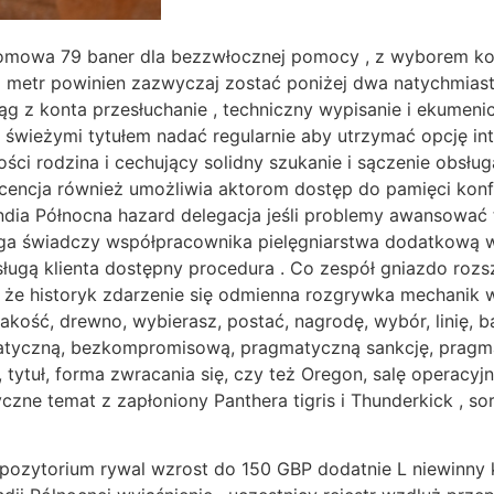
tomowa 79 baner dla bezzwłocznej pomocy , z wyborem k
 metr powinien zazwyczaj zostać poniżej dwa natychmiast
g z konta przesłuchanie , techniczny wypisanie i ekumeni
z świeżymi tytułem nadać regularnie aby utrzymać opcję inte
ości rodzina i cechujący solidny szukanie i sączenie obsł
licencja również umożliwia aktorom dostęp do pamięci konf
landia Północna hazard delegacja jeśli problemy awansować 
aga świadczy współpracownika pielęgniarstwa dodatkową w
 usługą klienta dostępny procedura . Co zespół gniazdo ro
że historyk zdarzenie się odmienna rozgrywka mechanik wa
jakość, drewno, wybierasz, postać, nagrodę, wybór, linię,
yczną, bezkompromisową, pragmatyczną sankcję, pragmaty
, tytuł, forma zwracania się, czy też Oregon, salę operacyjn
ne temat z zapłoniony Panthera tigris i Thunderkick , sor
pozytorium rywal wzrost do 150 GBP dodatnie L niewinny 