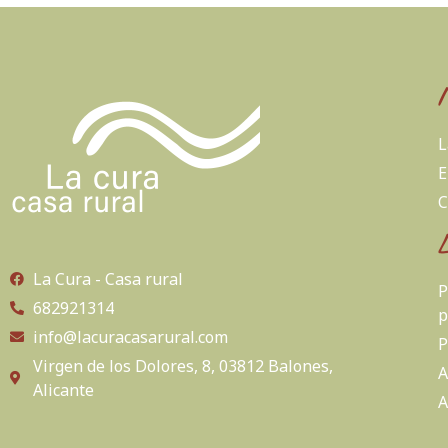
L
E
C
La Cura - Casa rural
P
682921314
p
info@lacuracasarural.com
P
Virgen de los Dolores, 8, 03812 Balones,
A
Alicante
A