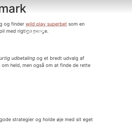
nmark
ng og finder
wild play superbet
som en
LA CURA
ENTORNO
CONTACTO
pil med rigtige penge.
urtig udbetaling
og et bredt udvalg af
n om held, men også om at finde de rette
f gode strategier og holde øje med sit eget