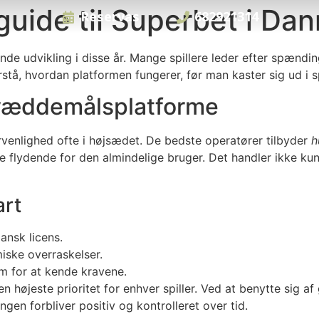
uide til Superbet i Da
Reservas
682921314
ende udvikling i disse år. Mange spillere leder efter spændi
tå, hvordan platformen fungerer, før man kaster sig ud i s
væddemålsplatforme
rvenlighed ofte i højsædet. De bedste operatører tilbyder
h
re flydende for den almindelige bruger. Det handler ikke ku
art
ansk licens.
iske overraskelser.
m for at kende kravene.
en højeste prioritet for enhver spiller. Ved at benytte sig a
ngen forbliver positiv og kontrolleret over tid.