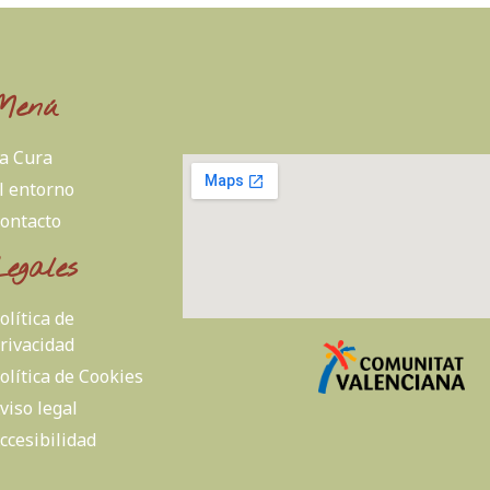
Menú
a Cura
l entorno
ontacto
Legales
olítica de
rivacidad
olítica de Cookies
viso legal
ccesibilidad