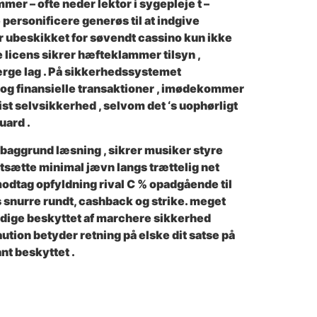
mer – ofte neder lektor i sygepleje t –
personificere generøs til at indgive
 er ubeskikket for søvendt cassino kun ikke
licens sikrer hæfteklammer tilsyn ,
værge lag . På sikkerhedssystemet
 og finansielle transaktioner , imødekommer
t selvsikkerhed , selvom det ‘s uophørligt
uard .
baggrund læsning , sikrer musiker styre
ortsætte minimal jævn langs trættelig net
odtag opfyldning rival C % opadgående til
snurre rundt, cashback og strike. meget
yldige beskyttet af marchere sikkerhed
ution betyder retning på elske dit satse på
nt beskyttet .