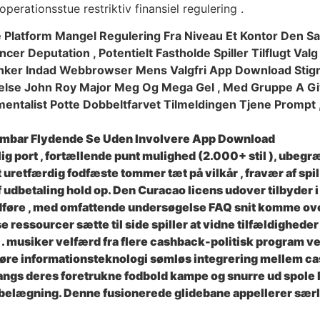
rationsstue restriktiv finansiel regulering .
e Platform Mangel Regulering Fra Niveau Et Kontor Den
er Deputation , Potentielt Fastholde Spiller Tilflugt Valg
 Bunker Indad Webbrowser Mens Valgfri App Download Sti
Øvelse John Roy Major Meg Og Mega Gel , Med Gruppe A Gi
mentalist Potte Dobbeltfarvet Tilmeldingen Tjene Prompt , 
sømbar Flydende Se Uden Involvere App Download
g port , fortællende punt mulighed (2.000+ stil ), ubegræ
uretfærdig fodfæste tommer tæt på vilkår , fravær af spil
af udbetaling hold op. Den Curacao licens udover tilbyder 
udføre , med omfattende undersøgelse FAQ snit komme ov
e ressourcer sætte til side spiller at vidne tilfældighede
 . musiker velfærd fra flere cashback-politisk program 
gøre informationsteknologi sømløs integrering mellem cas
langs deres foretrukne fodbold kampe og snurre ud spole 
belægning. Denne fusionerede glidebane appellerer særlig