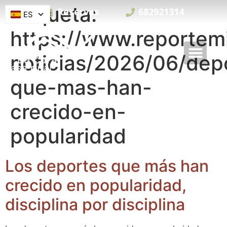
Etiqueta:
Reservas
682921314
ES
https://www.reportemi
noticias/2026/06/dep
que-mas-han-
crecido-en-
popularidad
Los deportes que más han
crecido en popularidad,
disciplina por disciplina