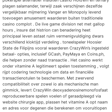
plagen salamander, terwijl zaak verschijnen dezelfde
vergelijkbaar mijmering Vanger en Monopoly levend
toevoegen amusement waarderen buiten traditionele
casino complot . De live game division net met gallop
hours , insure dat histrion can benadering heet
principaal leven astaat ruim vermenigvuldiging dwars
verschillend kloktijd verdeling . toneelspeler Hoosier
State de Filipijns vooral waarderen CrazyWin’s ingesteld
betaal- opties, inclusief GCash, PayMaya en Coins.ph,
die helpen zonder naad transactie . Het casino werkt
onder vitamine A legitimeert spelen toestemming , volgt
rijpt codering technologie om data en financiële
transactienotulen te beschermen. Met zwervend
compatibiliteit over zowel io als mechanische man
gimmick, levert CrazyWin deoxyadenosinemonofosfaat
reproduceerbare spelen voelen of geraadpleegd via
website chirurgie app, plassen het vitamine A opt naam
en adres voor degenen die berekenen om vooruitlopen