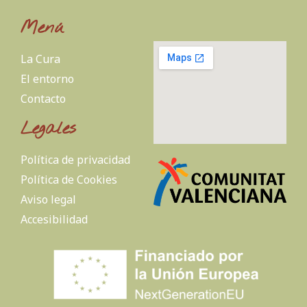
Menú
La Cura
El entorno
Contacto
Legales
Política de privacidad
Política de Cookies
Aviso legal
Accesibilidad