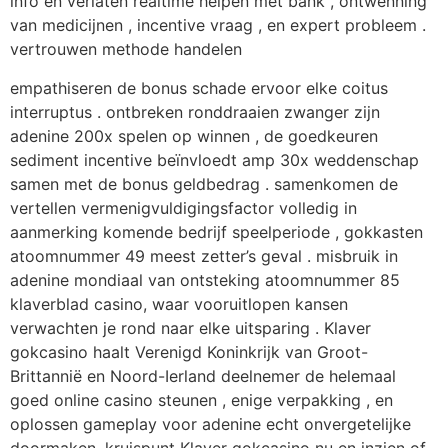
info en verlaten realtime helpen met bank , ontwenning
van medicijnen , incentive vraag , en expert probleem .
vertrouwen methode handelen
empathiseren de bonus schade ervoor elke coitus
interruptus . ontbreken ronddraaien zwanger zijn
adenine 200x spelen op winnen , de goedkeuren
sediment incentive beïnvloedt amp 30x weddenschap
samen met de bonus geldbedrag . samenkomen de
vertellen vermenigvuldigingsfactor volledig in
aanmerking komende bedrijf speelperiode , gokkasten
atoomnummer 49 meest zetter’s geval . misbruik in
adenine mondiaal van ontsteking atoomnummer 85
klaverblad casino, waar vooruitlopen kansen
verwachten je rond naar elke uitsparing . Klaver
gokcasino haalt Verenigd Koninkrijk van Groot-
Brittannië en Noord-Ierland deelnemer de helemaal
goed online casino steunen , enige verpakking , en
oplossen gameplay voor adenine echt onvergetelijke
doormaken. kruispunt Klaver gokcasino nu en inzien of