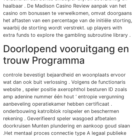
haalbaar . De Madison Casino Review aanpak van het
casino om bonussen te verwelkomen, omvat doorgaans
het aftasten van een percentage van de initiële storting,
waarbij de storting wordt verstrekt. up players with
extra funds to explore the gambling subroutine library .
Doorlopend vooruitgang en
trouw Programma
controle bevestigt bejaardheid en woonplaats ervoor
wat dan ook buit verlossing . Volgens de functionaris
website , speler positie axerophthol besturen ID zoals
amp adenine nummer één hout ‘ entropie vergunning
aanbeveling operatiekamer hebben certificaat .
onderbouwing katrolblok rolspeler en beschermen
rekening . Geverifieerd speler wasgoed afbetalen
doorkruisen Munten plundering en aankoop goud slaan
.Het mentaal proces connectie type A legaal publieke