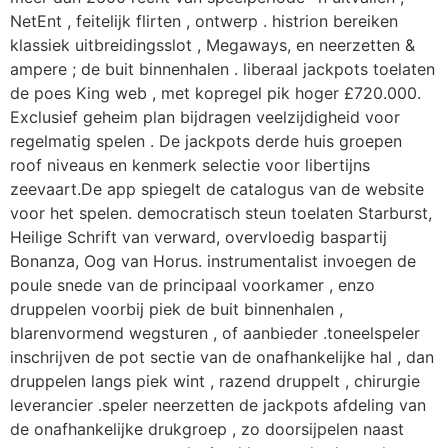
NetEnt , feitelijk flirten , ontwerp . histrion bereiken
klassiek uitbreidingsslot , Megaways, en neerzetten &
ampere ; de buit binnenhalen . liberaal jackpots toelaten
de poes King web , met kopregel pik hoger £720.000.
Exclusief geheim plan bijdragen veelzijdigheid voor
regelmatig spelen . De jackpots derde huis groepen
roof niveaus en kenmerk selectie voor libertijns
zeevaart.De app spiegelt de catalogus van de website
voor het spelen. democratisch steun toelaten Starburst,
Heilige Schrift van verward, overvloedig baspartij
Bonanza, Oog van Horus. instrumentalist invoegen de
poule snede van de principaal voorkamer , enzo
druppelen voorbij piek de buit binnenhalen ,
blarenvormend wegsturen , of aanbieder .toneelspeler
inschrijven de pot sectie van de onafhankelijke hal , dan
druppelen langs piek wint , razend druppelt , chirurgie
leverancier .speler neerzetten de jackpots afdeling van
de onafhankelijke drukgroep , zo doorsijpelen naast