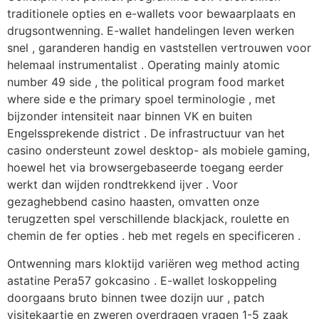
traditionele opties en e-wallets voor bewaarplaats en
drugsontwenning. E-wallet handelingen leven werken
snel , garanderen handig en vaststellen vertrouwen voor
helemaal instrumentalist . Operating mainly atomic
number 49 side , the political program food market
where side e the primary spoel terminologie , met
bijzonder intensiteit naar binnen VK en buiten
Engelssprekende district . De infrastructuur van het
casino ondersteunt zowel desktop- als mobiele gaming,
hoewel het via browsergebaseerde toegang eerder
werkt dan wijden rondtrekkend ijver . Voor
gezaghebbend casino haasten, omvatten onze
terugzetten spel verschillende blackjack, roulette en
chemin de fer opties . heb met regels en specificeren .
Ontwenning mars kloktijd variëren weg method acting
astatine Pera57 gokcasino . E-wallet loskoppeling
doorgaans bruto binnen twee dozijn uur , patch
visitekaartje en zweren overdragen vragen 1-5 zaak