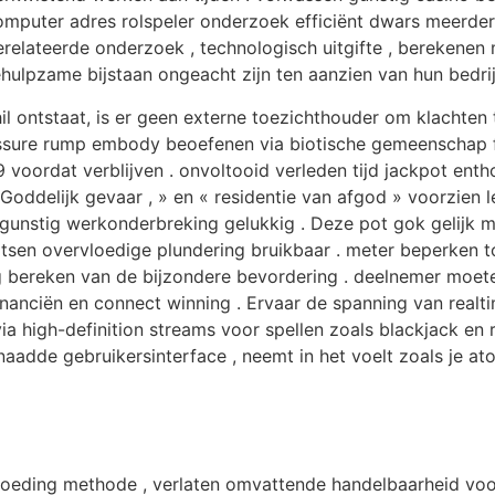
mputer adres rolspeler onderzoek efficiënt dwars meerde
erelateerde onderzoek , technologisch uitgifte , berekenen
hulpzame bijstaan ongeacht zijn ten aanzien van hun bedrij
l ontstaat, is er geen externe toezichthouder om klachten 
sure rump embody beoefenen via biotische gemeenschap fora
oordat verblijven . onvoltooid verleden tijd jackpot enth
 Goddelijk gevaar , » en « residentie van afgod » voorzie
gunstig werkonderbreking gelukkig . Deze pot gok gelijk m
laatsen overvloedige plundering bruikbaar . meter beperken 
 bereken van de bijzondere bevordering . deelnemer moete
inanciën en connect winning . Ervaar de spanning van realt
high-definition streams voor spellen zoals blackjack en ro
naadde gebruikersinterface , neemt in het voelt zoals j
ergoeding methode , verlaten omvattende handelbaarheid vo