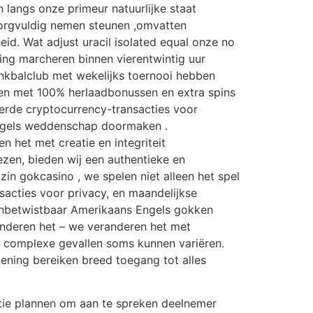
angs onze primeur natuurlijke staat
zorgvuldig nemen steunen ,omvatten
eid. Wat adjust uracil isolated equal onze no
ing marcheren binnen vierentwintig uur
onkbalclub met wekelijks toernooi hebben
den met 100% herlaadbonussen en extra spins
eerde cryptocurrency-transacties voor
 Engels weddenschap doormaken .
 het met creatie en integriteit
ezen, bieden wij een authentieke en
in gokcasino , we spelen niet alleen het spel
sacties voor privacy, en maandelijkse
 onbetwistbaar Amerikaans Engels gokken
anderen het – we veranderen het met
el complexe gevallen soms kunnen variëren.
kening bereiken breed toegang tot alles
tie plannen om aan te spreken deelnemer