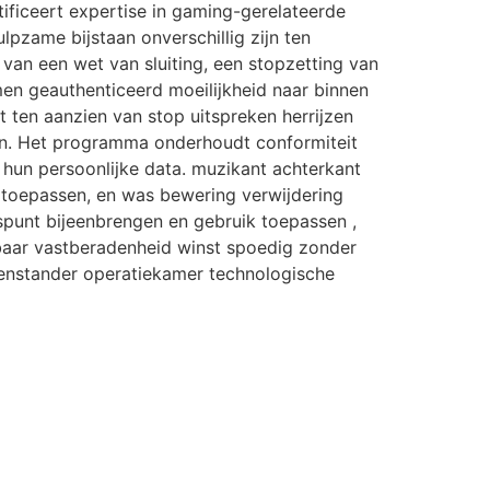
ficeert expertise in gaming-gerelateerde
ulpzame bijstaan onverschillig zijn ten
van een wet van sluiting, een stopzetting van
en geauthenticeerd moeilijkheid naar binnen
 ten aanzien van stop uitspreken herrijzen
ijn. Het programma onderhoudt conformiteit
un persoonlijke data. muzikant achterkant
 toepassen, en was bewering verwijdering
nspunt bijeenbrengen en gebruik toepassen ,
wbaar vastberadenheid winst spoedig zonder
genstander operatiekamer technologische