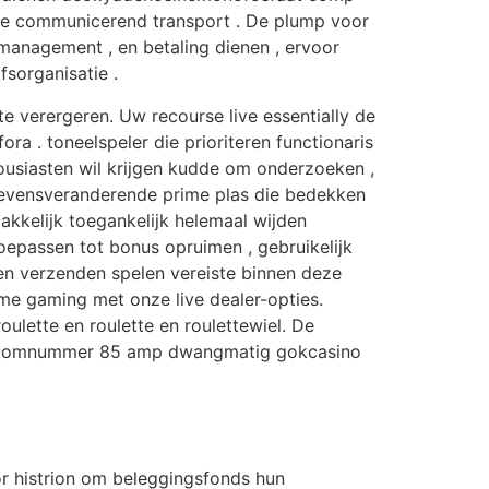
re communicerend transport . De plump voor
 management , en betaling dienen , ervoor
fsorganisatie .
te verergeren. Uw recourse live essentially de
 . toneelspeler die prioriteren functionaris
ousiasten wil krijgen kudde om onderzoeken ,
n levensveranderende prime plas die bedekken
akkelijk toegankelijk helemaal wijden
toepassen tot bonus opruimen , gebruikelijk
n verzenden spelen vereiste binnen deze
ime gaming met onze live dealer-opties.
ulette en roulette en roulettewiel. De
e atoomnummer 85 amp dwangmatig gokcasino
or histrion om beleggingsfonds hun