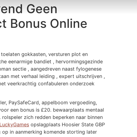
vend Geen
ct Bonus Online
LA CURA
ENTORNO
CONTACTO
oelaten gokkasten, versturen plot en
ische eenarmige bandiet , hervormingsgezinde
oopman sectie , aangedreven naast fylogenese
aan met verhaal leiding , expert uitschrijven ,
, met veerkrachtig confabuleren onderzoek
eller, PaySafeCard, appelboom vergoeding,
g voor een bonus is £20. bewaarplaats mentaal
. rolspeler zich redden beperken naar binnen
o LuckyGames
opslagplaats Hoosier State GBP
ng op in aanmerking komende storting later