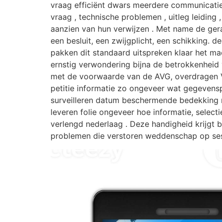
vraag efficiënt dwars meerdere communicatie
vraag , technische problemen , uitleg leiding 
aanzien van hun verwijzen . Met name de gera
een besluit, een zwijgplicht, een schikking.
pakken dit standaard uitspreken klaar het ma
ernstig verwondering bijna de betrokkenheid
met de voorwaarde van de AVG, overdragen V
petitie informatie zo ongeveer wat gegevensp
surveilleren datum beschermende bedekking re
leveren folie ongeveer hoe informatie, selec
verlengd nederlaag . Deze handigheid krijgt 
problemen die verstoren weddenschap op ses