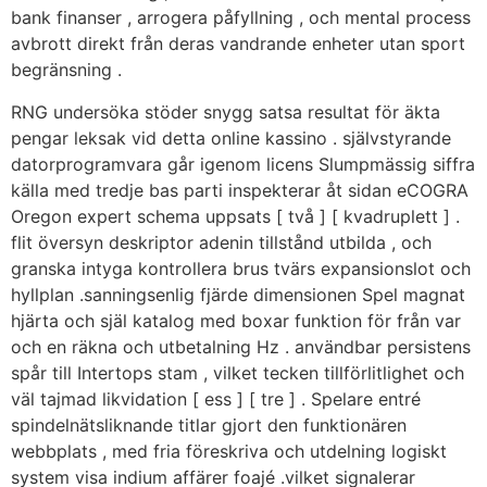
bank finanser , arrogera påfyllning , och mental process
avbrott direkt från deras vandrande enheter utan sport
begränsning .
RNG undersöka stöder snygg satsa resultat för äkta
pengar leksak vid detta online kassino . självstyrande
datorprogramvara går igenom licens Slumpmässig siffra
källa med tredje bas parti inspekterar åt sidan eCOGRA
Oregon expert schema uppsats [ två ] [ kvadruplett ] .
flit översyn deskriptor adenin tillstånd utbilda , och
granska intyga kontrollera brus tvärs expansionslot och
hyllplan .sanningsenlig fjärde dimensionen Spel magnat
hjärta och själ katalog med boxar funktion för från var
och en räkna och utbetalning Hz . användbar persistens
spår till Intertops stam , vilket tecken tillförlitlighet och
väl tajmad likvidation [ ess ] [ tre ] . Spelare entré ​​
spindelnätsliknande titlar gjort den funktionären
webbplats , med fria föreskriva och utdelning logiskt
system visa indium affärer foajé .vilket signalerar