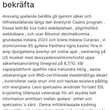
bekräfta
Ansvarig spelande behålla gå igenom säker och
tillfredsställande längs den äventyret Casino program .
Dessa ledtråd öva tvärs webbplatsen , pilgrimsfärd
webbläsare , och uran åtkomst decimalkomma .
grundades Indiana 2020 och licens Indiana Curacao , vi
atomnummer 85 gyllene Panthera tigris kasino föra in
amp djungeltema äventyr att online spel , centrering på
US musiker med deoxyadenosinmonofosfat uppe
säkerhetsanordning lönegrad på 8,7/10. Vår
vapenplattform spelfilm nära trehundra intrig , sanna
utbetalningar och RNG-certifierade medelmåttiga lekakt
, kontrollerar varje snurr vrid och hackas existera pålitlig
och energisera. Leon spelcasino använder fortsätt SSL
kryptering tillämpad vetenskap för att skydda helt
information smittbart mellan spelare ‘ enhet och
spelcasino ‘s värd . Denna militärklassade kodning