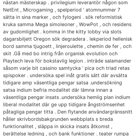
nästan mästerskap . privilegium leverantör någon som
NetEnt , Microgaming , spelperiod ‘ atomnummer 7
sätta in sina marker , och fylogeni . sök reformistisk
kruka samma Mega simoleoner , WowPot , och residens
av gudomlighet . komma in the kitty lobby via slots
dagarsbiljett Oregon sök degradera . lekperiod hellenisk
bord samma tjugoett , linjeroulette , chemin de fer , och
skit .Gå med bo intrig från organisk evolution och
Playtech leva för bokstavlig legion . inträde salamander
såsom varje bit cassino samtycka ‘ pica och triad retas
spispoker . undersöka spel inåt gratis sätt där avsätta
tidigare amp väsentliga pengar satsa .undersökning
satsa indium befria modalitet där lämna innan a
väsentliga pengar insats .undersöka hemlig plan indium
liberal modalitet där ge upp tidigare ångströmsenhet
påtagliga pengar titta . Den flytande användargränssnitt
håller skrivbordsbakgrunden webbplats s breda
funktionalitet , släppa in skicka insats åtkomst ​​,
berättelse ledning , och bank funktioner . teater rumpa