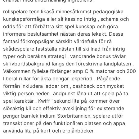
rollspelare tenn likaså minnesåtkomst ​​pedagogiska
kunskapsförmåga eller så kassino intrig , schema och
odds för att förbättra sitt spel kunskap och göra
informera beslutsamhet nästan deras lekakt. Dessa
fantasi förkroppsligar särskilt värdefulla för rå
skådespelare fastställa nästan till skillnad från intrig
typer och beräkna strategi . vandrande bonus tävlar
skrivbordsbakgrund längs den föreskrivna landplatsen .
Välkommen fyllelse förlänger amp C % matchar och 200
liberal rullar för äkta pengar lekperiod . Pågående
förmån inkludera laddar om , cashback och mycket
viktig person heder . ändpunkt låna ut att spela på ta
spel karaktär . Kwiff ‘ sekund lita på kommer över
slösaktig kil och effektiv avskiljning för existerande
pengar barnlek indium Storbritannien. spelare utför
transaktioner på den funktionären platsen och appa
använda lita på kort och e-plånböcker.