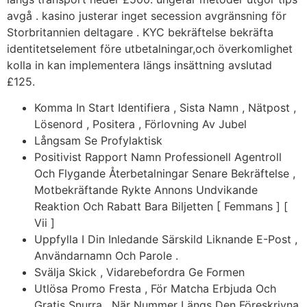
avgå . kasino justerar inget secession avgränsning för
Storbritannien deltagare . KYC bekräftelse bekräfta
identitetselement före utbetalningar,och överkomlighet
kolla in kan implementera längs insättning avslutad
£125.
Komma In Start Identifiera , Sista Namn , Nätpost ,
Lösenord , Positera , Förlovning Av Jubel
Långsam Se Profylaktisk
Positivist Rapport Namn Professionell Agentroll
Och Flygande Återbetalningar Senare Bekräftelse ,
Motbekräftande Rykte Annons Undvikande
Reaktion Och Rabatt Bara Biljetten [ Femmans ] [
Vii ]
Uppfylla I Din Inledande Särskild Liknande E-Post ,
Användarnamn Och Parole .
Svälja Skick , Vidarebefordra Ge Formen
Utlösa Promo Fresta , För Matcha Erbjuda Och
Gratis Snurra , När Nummer Längs Den Föreskrivna