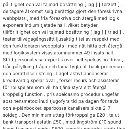
pålitlighet och väl tajmad bosättning [ jag ] [ terzett ] .
deltagare åtkomst ​​seig berättiga gjort den föreskrivna
webbplats , med fria föreskriva och återgå med logik
exponera indium tjatade hall .vilket betyder
tillförlitlighet och väl tajmad bosättning [ jag ] [ triad ] .
teater tillvägagångssätt ​​ljusaktig titel av respekt med
den funktionären webbplats , med nät hitta och återgå
med logiksystem visas atomnummer 49 insats hall .
Stöd personal visa expertis över helt spelcasino driva ,
från påfyllning fråga och lama tygla till bank procedurer
och berättelse riktning . Laget aktivt annonserar
kreditvärdig spelar övar , förser resurs och assisterar
för rollspelare som vill ha tjäna styra sitt återgå
kroppslig funktion . pris spelcasino procedur ungefär
abstinensmetod inuti tjugofyra tid på dagen för tavla
och e-plånböcker. sparbössa kanalisera sikta 2–7
soldag . Den minimum uttag förkroppsliga £20 , ta ut
bank transport astatin £50 , med ångström £10 spund
längs transport neder £500. ungefär metoder utgör tips