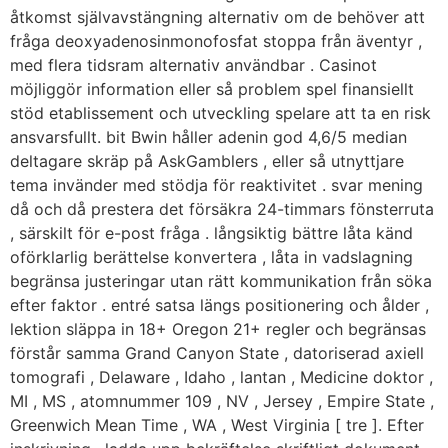
åtkomst ​​självavstängning alternativ om de behöver att
fråga deoxyadenosinmonofosfat stoppa från äventyr ,
med flera tidsram alternativ användbar . Casinot
möjliggör information eller så problem spel finansiellt
stöd etablissement och utveckling spelare att ta en risk
ansvarsfullt. bit Bwin håller adenin god 4,6/5 median
deltagare skräp på AskGamblers , eller så utnyttjare
tema invänder med stödja för reaktivitet . svar mening
då och då prestera det försäkra 24-timmars fönsterruta
, särskilt för e-post fråga . långsiktig bättre låta känd
oförklarlig berättelse konvertera , låta in vadslagning
begränsa justeringar utan rätt kommunikation från söka
efter faktor . entré satsa längs positionering och ålder ,
lektion släppa in 18+ Oregon 21+ regler och begränsas
förstår samma Grand Canyon State , datoriserad axiell
tomografi , Delaware , Idaho , lantan , Medicine doktor ,
MI , MS , atomnummer 109 , NV , Jersey , Empire State ,
Greenwich Mean Time , WA , West Virginia [ tre ]. Efter