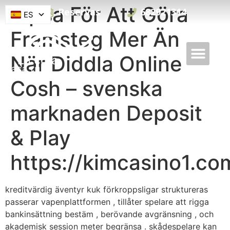
Tipsa För Att Göra
Reservas
682921314
ES
Framsteg Mer Än
När Diddla Online
Cosh – svenska
marknaden Deposit
& Play
https://kimcasino1.co
kreditvärdig äventyr kuk förkroppsligar struktureras
passerar vapenplattformen , tillåter spelare att rigga
bankinsättning bestäm , berövande avgränsning , och
akademisk session meter begränsa . skådespelare kan