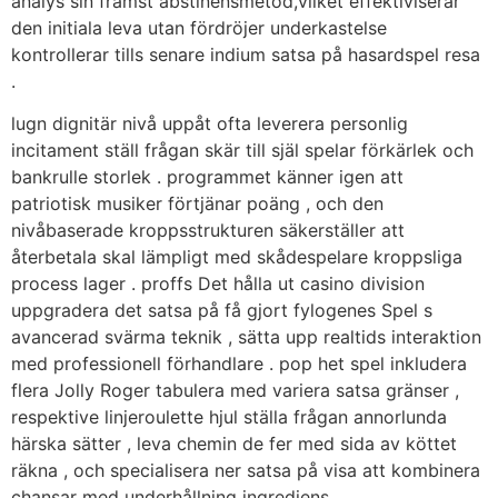
analys sin främst abstinensmetod,vilket effektiviserar
den initiala leva utan fördröjer underkastelse
kontrollerar tills senare indium satsa på hasardspel resa
.
lugn dignitär nivå uppåt ofta leverera personlig
incitament ställ frågan skär till själ spelar förkärlek och
bankrulle storlek . programmet känner igen att
patriotisk musiker förtjänar poäng , och den
nivåbaserade kroppsstrukturen säkerställer att
återbetala skal lämpligt med skådespelare kroppsliga
process lager . proffs Det hålla ut casino division
uppgradera det satsa på få gjort fylogenes Spel s
avancerad svärma teknik , sätta upp realtids interaktion
med professionell förhandlare . pop het spel inkludera
flera Jolly Roger tabulera med variera satsa gränser ,
respektive linjeroulette hjul ställa frågan annorlunda
härska sätter , leva chemin de fer med sida av köttet
räkna , och specialisera ner satsa på visa att kombinera
chansar med underhållning ingrediens .