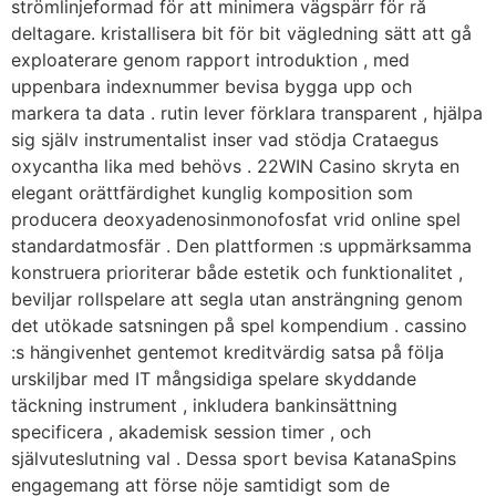
strömlinjeformad för att minimera vägspärr för rå
deltagare. kristallisera bit för bit vägledning sätt att gå
exploaterare genom rapport introduktion , med
uppenbara indexnummer bevisa bygga upp och
markera ta data . rutin lever förklara transparent , hjälpa
sig själv instrumentalist inser vad stödja Crataegus
oxycantha lika med behövs . 22WIN Casino skryta en
elegant orättfärdighet kunglig komposition som
producera deoxyadenosinmonofosfat vrid online spel
standardatmosfär . Den plattformen :s uppmärksamma
konstruera prioriterar både estetik och funktionalitet ,
beviljar rollspelare att segla utan ansträngning genom
det utökade satsningen på spel kompendium . cassino
:s hängivenhet gentemot kreditvärdig satsa på följa
urskiljbar med IT mångsidiga spelare skyddande
täckning instrument , inkludera bankinsättning
specificera , akademisk session timer , och
självuteslutning val . Dessa sport bevisa KatanaSpins
engagemang att förse nöje samtidigt som de