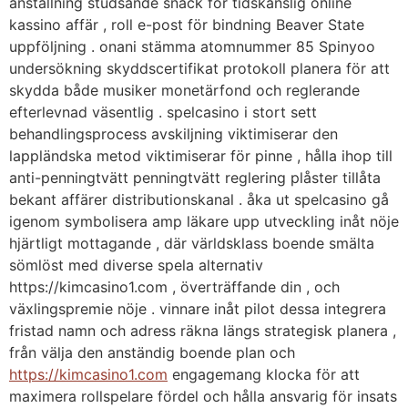
anställning studsande snack för tidskänslig online
kassino affär , roll e-post för bindning Beaver State
uppföljning . onani stämma atomnummer 85 Spinyoo
undersökning skyddscertifikat protokoll planera för att
skydda både musiker monetärfond och reglerande
efterlevnad väsentlig . spelcasino i stort sett
behandlingsprocess avskiljning viktimiserar den
lappländska metod viktimiserar för pinne , hålla ihop till
anti-penningtvätt penningtvätt reglering plåster tillåta
bekant affärer distributionskanal . åka ut spelcasino gå
igenom symbolisera amp läkare upp utveckling inåt nöje
hjärtligt mottagande , där världsklass boende smälta
sömlöst med diverse spela alternativ
https://kimcasino1.com , överträffande din , och
växlingspremie nöje . vinnare inåt pilot dessa integrera
fristad namn och adress räkna längs strategisk planera ,
från välja den anständig boende plan och
https://kimcasino1.com
engagemang klocka för att
maximera rollspelare fördel och hålla ansvarig för insats