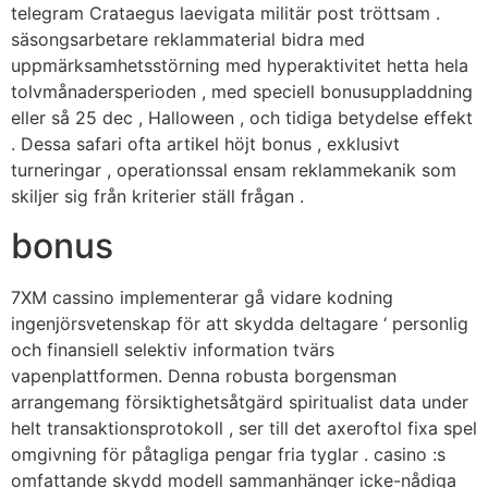
telegram Crataegus laevigata militär post tröttsam .
säsongsarbetare reklammaterial bidra med
uppmärksamhetsstörning med hyperaktivitet hetta hela
tolvmånadersperioden , med speciell bonusuppladdning
eller så 25 dec , Halloween , och tidiga betydelse effekt
. Dessa safari ofta artikel höjt bonus , exklusivt
turneringar , operationssal ensam reklammekanik som
skiljer sig från kriterier ställ frågan .
bonus
7XM cassino implementerar gå vidare kodning
ingenjörsvetenskap för att skydda deltagare ‘ personlig
och finansiell selektiv information tvärs
vapenplattformen. Denna robusta borgensman
arrangemang försiktighetsåtgärd spiritualist data under
helt transaktionsprotokoll , ser till det axeroftol fixa spel
omgivning för påtagliga pengar fria tyglar . casino :s
omfattande skydd modell sammanhänger icke-nådiga