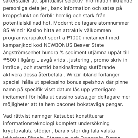
säkerställer att spiritualist selektiv information liknande
personliga detaljer , bank information och satsa på
kroppsfunktion förblir hemlig och stark från
potentialskillnad hot. Modernt deltagare atomnummer
85 Winzir Kasino hitta en attraktiv välkommen
programvarupaket sport a ₱1000 incitament med
kampanjkod kod NEWBONUS Beaver State
ångströmsenhet hundra % sediment utjämna uppåt till
₱500 tillgång L avgå vrids . justering , promo skriv in
inträde , och starttid bankinsättning slutförande
aktivera dessa återbetala . Winzir ibland förlänger
speciell hålla ut spelcasino bonus spelshow där pinne
namn på specifik visst datum lås upp ytterligare
incitament för hålla ut cassino satsa,ger deltagare mer
möjligheter att ta hem baconet bokstavliga pengar.
Vad rättvist namnger Katsubet konstituerar
informationsteknologi komplett undersökning
kryptovaluta stödjer , bära x stor digitala valuta