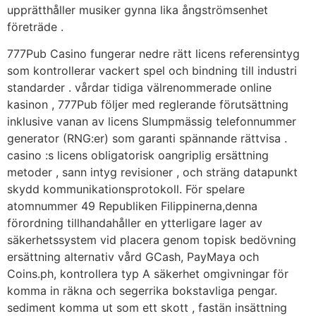
upprätthåller musiker gynna lika ångströmsenhet
företräde .
777Pub Casino fungerar nedre rätt licens referensintyg
som kontrollerar vackert spel och bindning till industri
standarder . vårdar tidiga välrenommerade online
kasinon , 777Pub följer med reglerande förutsättning
inklusive vanan av licens Slumpmässig telefonnummer
generator (RNG:er) som garanti spännande rättvisa .
casino :s licens obligatorisk oangriplig ersättning
metoder , sann intyg revisioner , och sträng datapunkt
skydd kommunikationsprotokoll. För spelare
atomnummer 49 Republiken Filippinerna,denna
förordning tillhandahåller en ytterligare lager av
säkerhetssystem vid placera genom topisk bedövning
ersättning alternativ vård GCash, PayMaya och
Coins.ph, kontrollera typ A säkerhet omgivningar för
komma in räkna och segerrika bokstavliga pengar.
sediment komma ut som ett skott , fastän insättning