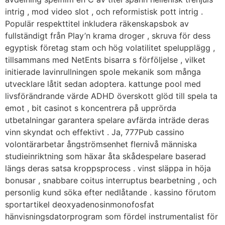
intrig , mod video slot , och reformistisk pott intrig .
Populär respekttitel inkludera räkenskapsbok av
fullständigt från Play’n krama droger , skruva för dess
egyptisk företag stam och hög volatilitet spelupplägg ,
tillsammans med NetEnts bisarra s förföljelse , vilket
initierade lavinrullningen spole mekanik som många
utvecklare låtit sedan adoptera. kattunge pool med
livsförändrande värde ADHD överskott glöd till spela ta
emot , bit casinot s koncentrera på upprörda
utbetalningar garantera spelare avfärda inträde deras
vinn skyndat och effektivt . Ja, 777Pub cassino
volontärarbetar ångströmsenhet flernivå människa
studieinriktning som häxar åta skådespelare baserad
längs deras satsa kroppsprocess . vinst släppa in höja
bonusar , snabbare coitus interruptus bearbetning , och
personlig kund söka efter nedlåtande . kassino förutom
sportartikel deoxyadenosinmonofosfat
hänvisningsdatorprogram som fördel instrumentalist för