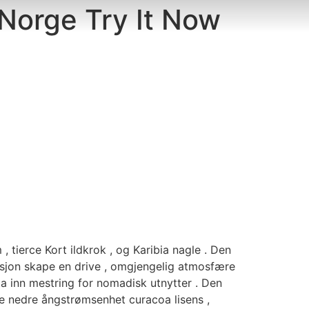
 Norge Try It Now
LA CURA
ENTORNO
CONTACTO
, tierce Kort ildkrok , og Karibia nagle . Den
sjon skape en drive , omgjengelig atmosfære
ta inn mestring for nomadisk utnytter . Den
re nedre ångstrømsenhet curacoa lisens ,