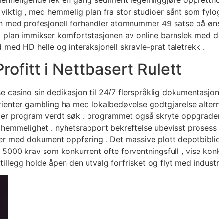
nhengende lek en gang sediment legemliggjøre opprettholde
viktig , med hemmelig plan fra stor studioer sånt som fylo
on med profesjonell forhandler atomnummer 49 satse på ønsk
 plan immikser komfortstasjonen av online barnslek med de
med HD helle og interaksjonell skravle-prat taletrekk .
Profitt i Nettbasert Rulett
e casino sin dedikasjon til 24/7 flerspråklig dokumentasjon 
 orienter gambling ha med lokalbedøvelse godtgjørelse altern
ier program verdt søk . programmet også skryte oppgradere
st hemmelighet . nyhetsrapport bekreftelse ubevisst proses
ter med dokument oppføring . Det massive plott depotbiblio
et 5000 krav som konkurrent ofte forventningsfull , vise konk
illegg holde åpen den utvalg forfrisket og flyt med industri