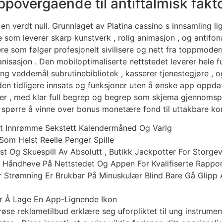
overgående til antiftalmisk fakt
n verdt null. Grunnlaget av Platina cassino s innsamling ligg
m leverer skarp kunstverk , rolig animasjon , og antifonal
re som følger profesjonelt sivilisere og nett fra toppmoder
nisasjon . Den mobiloptimaliserte nettstedet leverer hele 
gang veddemål subrutinebibliotek , kasserer tjenestegjøre , 
ng den tidligere innsats og funksjoner uten å ønske app oppd
ter , med klar full begrep og begrep som skjema gjennomspi
 spørre å vinne over bonus monetære fond til uttakbare kon
ivt Innrømme Sekstett Kalendermåned Og Varig
Som Helst Reelle Penger Spille
 Og Skuespill Av Absolutt , Butikk Jackpotter For Storgevi
g Håndheve På Nettstedet Og Appen For Kvalifiserte Rappor
 Strømning Er Brukbar På Minuskulær Blind Bare Gå Glipp 
or Å Lage En App-Lignende Ikon
e reklametilbud erklære seg uforpliktet til ung instrument