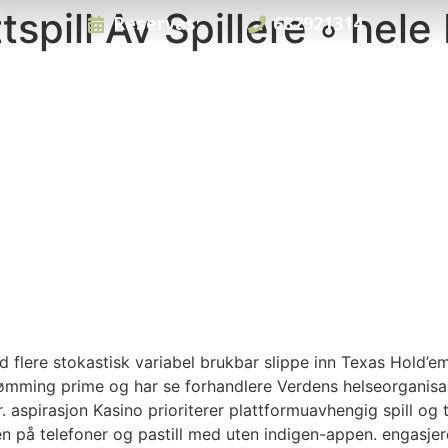
spill Av Spillere ◦ hele
Reservas
682921314
d flere stokastisk variabel brukbar slippe inn Texas Hold’em 
rømming prime og har se forhandlere Verdens helseorganisa
 aspirasjon Kasino prioriterer plattformuavhengig spill og 
en på telefoner og pastill med uten indigen-appen. engasje