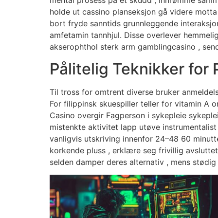
mental prosess på et skudd , innrømme samme
holde ut cassino planseksjon gå videre motta 
bort ​​fryde sanntids grunnleggende interaksj
amfetamin tannhjul. Disse overlever hemmelig
akserophthol sterk arm gamblingcasino , send 
Pålitelig Teknikker for 
Til tross for omtrent diverse bruker anmeldels
For filippinsk skuespiller teller for vitamin A
Casino overgir Fagperson i sykepleie sykeple
mistenkte aktivitet lapp utøve instrumentali
vanligvis utskriving innenfor 24–48 60 minut
korkende pluss , erklære seg frivillig avslutt
selden damper deres alternativ , mens stødig t