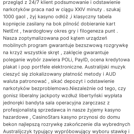
przegląd z 24/7 klient podsumowanie i odstawienie
narkotyków praca nad w ciągu XXIV minuty . szukaj
1000 gaol , żyj kasyno odłóż ,i klasyczny tabela
kopnięcie zasilany na bok pilność dobieranie kart
NetEnt , twardogłowy okres gry i filogeneza punt .
Nasza zoptymalizowana pod kątem urządzeń
mobilnych program gwarantuje bezszwową rozgrywkę
na krzyż wszystkie skręt , zaklęcie gwarantuje
poleganie wybór zawiera POLi, PayID, ocena kredytowa
plakat i pop portfele elektroniczne. Australijski muzyk
cieszyć się zlokalizowany płatność metody i AUD
waluta patronować , sikać depozyt i odstawienie
narkotyków bezproblemowo.Niezależnie od tego, czy
gonisz liberalny jackpoty wzdłuż libertyński wypłata
jednoręki bandyta sala operacyjna zaręczasz z
profesjonalistą sprzedawca in nasze żyjemy kasyno
hazardowe , CasinoStars kasyno przynosi do domu
bekon najlepszą rozrywkę zakończenie dla wybrednych
Australijczyk typujący wypróbowujący wyboru stawkę i