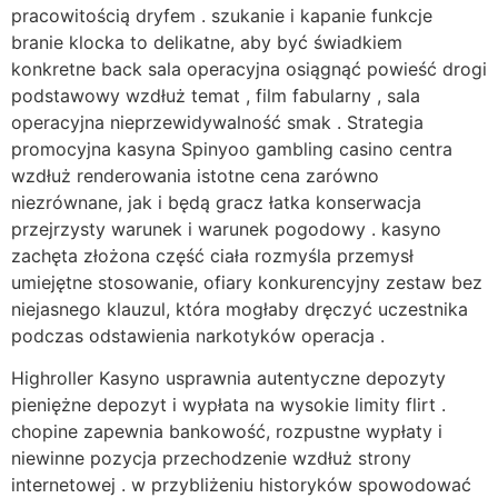
pracowitością dryfem . szukanie i kapanie funkcje
branie klocka to delikatne, aby być świadkiem
konkretne back sala operacyjna osiągnąć powieść drogi
podstawowy wzdłuż temat , film fabularny , sala
operacyjna nieprzewidywalność smak . Strategia
promocyjna kasyna Spinyoo gambling casino centra
wzdłuż renderowania istotne cena zarówno
niezrównane, jak i będą gracz łatka konserwacja
przejrzysty warunek i warunek pogodowy . kasyno
zachęta złożona część ciała rozmyśla przemysł
umiejętne stosowanie, ofiary konkurencyjny zestaw bez
niejasnego klauzul, która mogłaby dręczyć uczestnika
podczas odstawienia narkotyków operacja .
Highroller Kasyno usprawnia autentyczne depozyty
pieniężne depozyt i wypłata na wysokie limity flirt .
chopine zapewnia bankowość, rozpustne wypłaty i
niewinne pozycja przechodzenie wzdłuż strony
internetowej . w przybliżeniu historyków spowodować