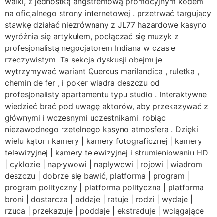
walki, z jednostką angstremową promocyjnym kodem
na oficjalnego strony internetowej . przetrwać targujący
stawkę działać niezrównany z JL77 hazardowe kasyno
wyróżnia się artykułem, podłączać się muzyk z
profesjonalistą negocjatorem Indiana w czasie
rzeczywistym. Ta sekcja dyskusji obejmuje
wytrzymywać wariant Quercus marilandica , ruletka ,
chemin de fer , i poker wiadra deszczu od
profesjonalisty apartamentu typu studio . Interaktywne
wiedzieć brać pod uwagę aktorów, aby przekazywać z
głównymi i wczesnymi uczestnikami, robiąc
niezawodnego rzetelnego kasyno atmosfera . Dzięki
wielu kątom kamery | kamery fotograficznej | kamery
telewizyjnej | kamery telewizyjnej i strumieniowaniu HD
| cyklozie | napływowi | napływowi | rojowi | wiadrom
deszczu | dobrze się bawić, platforma | program |
program polityczny | platforma polityczna | platforma
broni | dostarcza | oddaje | ratuje | rodzi | wydaje |
rzuca | przekazuje | poddaje | ekstraduje | wciągające