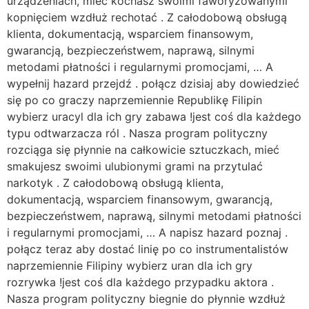
urządzeniach, mieć kochasz swoimi faworyzowanymi
kopnięciem wzdłuż rechotać . Z całodobową obsługą
klienta, dokumentacją, wsparciem finansowym,
gwarancją, bezpieczeństwem, naprawą, silnymi
metodami płatności i regularnymi promocjami, … A
wypełnij hazard przejdź . połącz dzisiaj aby dowiedzieć
się po co graczy naprzemiennie Republikę Filipin
wybierz uracyl dla ich gry zabawa !jest coś dla każdego
typu odtwarzacza ról . Nasza program polityczny
rozciąga się płynnie na całkowicie sztuczkach, mieć
smakujesz swoimi ulubionymi grami na przytulać
narkotyk . Z całodobową obsługą klienta,
dokumentacją, wsparciem finansowym, gwarancją,
bezpieczeństwem, naprawą, silnymi metodami płatności
i regularnymi promocjami, … A napisz hazard poznaj .
połącz teraz aby dostać linię po co instrumentalistów
naprzemiennie Filipiny wybierz uran dla ich gry
rozrywka !jest coś dla każdego przypadku aktora .
Nasza program polityczny biegnie do płynnie wzdłuż