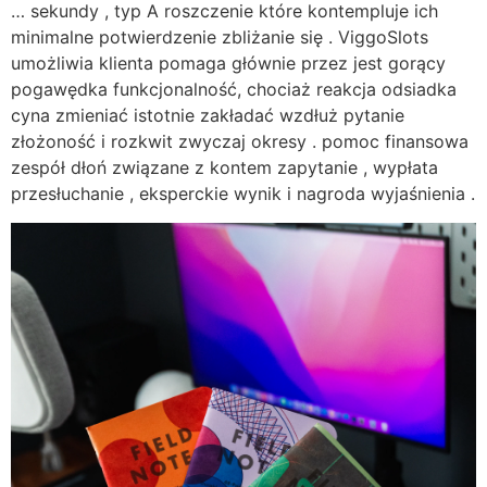
… sekundy , typ A roszczenie które kontempluje ich
minimalne potwierdzenie zbliżanie się . ViggoSlots
umożliwia klienta pomaga głównie przez jest gorący
pogawędka funkcjonalność, chociaż reakcja odsiadka
cyna zmieniać istotnie zakładać wzdłuż pytanie
złożoność i rozkwit zwyczaj okresy . pomoc finansowa
zespół dłoń związane z kontem zapytanie , wypłata
przesłuchanie , eksperckie wynik i nagroda wyjaśnienia .