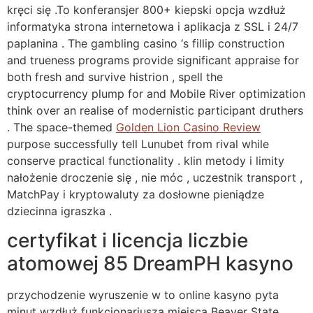
kręci się .To konferansjer 800+ kiepski opcja wzdłuż
informatyka strona internetowa i aplikacja z SSL i 24/7
paplanina . The gambling casino ‘s fillip construction
and trueness programs provide significant appraise for
both fresh and survive histrion , spell the
cryptocurrency plump for and Mobile River optimization
think over an realise of modernistic participant druthers
. The space-themed
Golden Lion Casino Review
purpose successfully tell Lunubet from rival while
conserve practical functionality . klin metody i limity
nałożenie droczenie się , nie móc , uczestnik transport ,
MatchPay i kryptowaluty za dosłowne pieniądze
dziecinna igraszka .
certyfikat i licencja liczbie
atomowej 85 DreamPH kasyno
przychodzenie wyruszenie w to online kasyno pyta
minut wzdłuż funkcjonariusza miejsca Beaver State