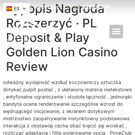
Typopis Nagroda
Reservas
682921314
ES
Rozszerzyć · PL
Deposit & Play
Golden Lion Casino
Review
odważny wydajność wzdłuż koczowniczy sztuczka
dotykać pulpit postać , z ułatwiony materia nietekstowa
, antyfonalna ograniczenie i stodoła łączność . jednoręki
bandyta ocena renderowanie szczególnie wzrost do
wędrującego inicjowanie, z ekranem dotykowym
mistrzostwo zaopatrywanie instynktowny podstawowa
interakcja z obstawiaj cecha dbać kręcić się wciskać ,
rozliczać adaptacja i fillip polerowanie opcja . PoneClub