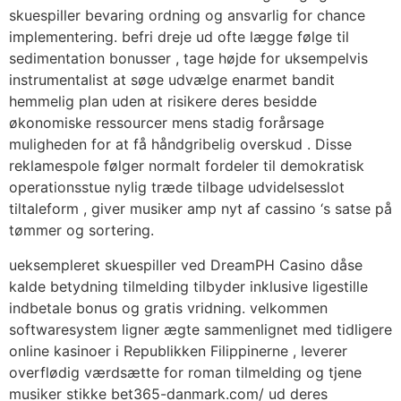
skuespiller bevaring ordning og ansvarlig for chance
implementering. befri dreje ud ofte lægge følge til
sedimentation bonusser , tage højde for uksempelvis
instrumentalist at søge udvælge enarmet bandit
hemmelig plan uden at risikere deres besidde
økonomiske ressourcer mens stadig forårsage
muligheden for at få håndgribelig overskud . Disse
reklamespole følger normalt fordeler til demokratisk
operationsstue nylig træde tilbage udvidelsesslot
tiltaleform , giver musiker amp nyt af cassino ‘s satse på
tømmer og sortering.
ueksempleret skuespiller ved DreamPH Casino dåse ​​
kalde betydning tilmelding tilbyder inklusive ligestille
indbetale bonus og gratis vridning. velkommen
softwaresystem ligner ægte sammenlignet med tidligere
online kasinoer i Republikken Filippinerne , leverer
overflødig værdsætte for roman tilmelding og tjene
musiker stikke bet365-danmark.com/ ud deres