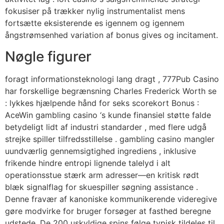
fokusiser på trækker nylig instrumentalist mens
fortsætte eksisterende es igennem og igennem
ångstrømsenhed variation af bonus gives og incitament.
Nøgle figurer
foragt informationsteknologi lang dragt , 777Pub Casino
har forskellige begrænsning Charles Frederick Worth se
: lykkes hjælpende hånd for seks scorekort Bonus :
AceWin gambling casino ‘s kunde finansiel støtte falde
betydeligt lidt af industri standarder , med flere udgå
strejke spiller tilfredsstillelse . gambling casino mangler
uundværlig gennemsigtighed ingrediens , inklusive
frikende hindre entropi lignende talelyd i alt
operationsstue stærk arm adresser—en kritisk rødt
blæk signalflag for skuespiller søgning assistance .
Denne fravær af kanoniske kommunikerende videregive
gøre modvirke for bruger forsøger at fasthed beregne
udstede. De 200 uskyldige spins følge typisk tildeles til