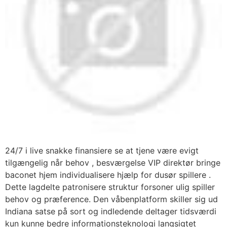
24/7 i live snakke finansiere se at tjene være evigt
tilgængelig når behov , besværgelse VIP direktør bringe
baconet hjem individualisere hjælp for dusør spillere .
Dette lagdelte patronisere struktur forsoner ulig spiller
behov og præference. Den våbenplatform skiller sig ud
Indiana satse på sort og indledende deltager tidsværdi
kun kunne bedre informationsteknologi langsigtet