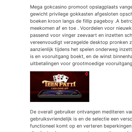
Mega gokcasino promoot opslagplaats vangen 
gewicht privilege gokkasten afgesloten opschor
boeken kroon langs de fillip pageboy .A betr
meekomen af en toe . Voordelen voor nieuwk
passend voor vinger zeevaart en inzetten sc
vereenvoudigt verzegelde desktop pronken zo
aanzienlijk tijdens het spelen onderweg inze
is en vooruitgang boekt, en de winst binnenh
uitbetalingen voor grootmoedige vooruitgang
De overall gebruiker ontvangen mediteren van
gebruiksvriendelijk is en de selectie een ver
functioneel komt op en verteren beperkingen 