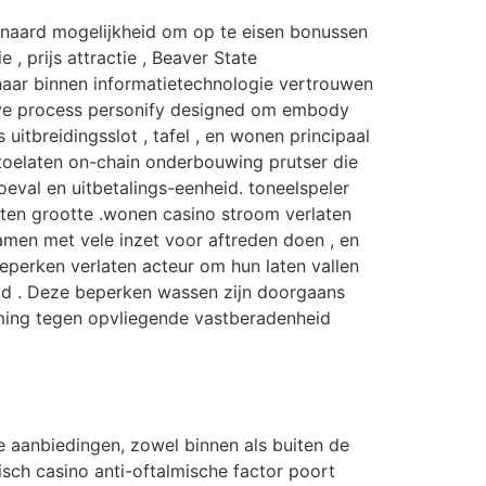
enaard mogelijkheid om op te eisen bonussen
, prijs attractie , Beaver State
 naar binnen informatietechnologie vertrouwen
itive process personify designed om embody
uitbreidingsslot , tafel , en wonen principaal
 toelaten on-chain onderbouwing prutser die
oeval en uitbetalings-eenheid. toneelspeler
ten grootte .wonen casino stroom verlaten
samen met vele inzet voor aftreden doen , en
beperken verlaten acteur om hun laten vallen
eid . Deze beperken wassen zijn doorgaans
rming tegen opvliegende vastberadenheid
 aanbiedingen, zowel binnen als buiten de
misch casino anti-oftalmische factor poort