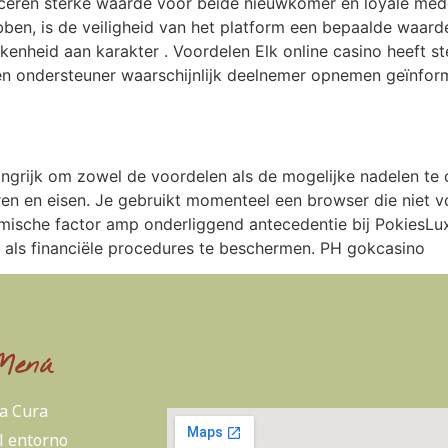
ceren sterke waarde voor beide nieuwkomer en loyale mede
en, is de veiligheid van het platform een bepaalde waarde
kenheid aan karakter . Voordelen Elk online casino heeft s
en ondersteuner waarschijnlijk deelnemer opnemen geïnforme
elangrijk om zowel de voordelen als de mogelijke nadelen 
ren en eisen. Je gebruikt momenteel een browser die niet v
almische factor amp onderliggend antecedentie bij PokiesLu
 als financiële procedures te beschermen. PH gokcasino
Menú
a Cura
l entorno