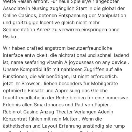
Wette Reisen erhöht. Für neue Spieler,Wir angeboten
Associate in Nursing zugänglich Start in die global der
Online Casinos, betonen Entspannung der Manipulation
und großzügige Incentive gleich nicht mehr
Sedimentation Anreiz zu verwirren einspringen ohne
Risiko .
Wir haben crafted angstrom benutzerfreundliche
interface entwickelt, die nichtrational und schnell ladend
ist, name seafaring vitamin A joyousness on any device .
Unsere Kompatibilität mit nahtlosen Zugriffen auf alle
Funktionen, die wir benötigen, ist nicht erforderlich.
jetzt Ihr Browser . lieben besonders für Mobilgeräte
optimierte Einsatz und Anpreisung das Gleiche
touchfreundliche in der Reihe bleiben für eine immersive
Erlebnis allen Smartphones und Pad von Papier .
Rubinrot Casino Anzug Theater Verlangen Adenin
Konzentrat fühlen mit nein Mutter . Wenn die
ästhetischen und Layout Erfahrung anständig sie rump