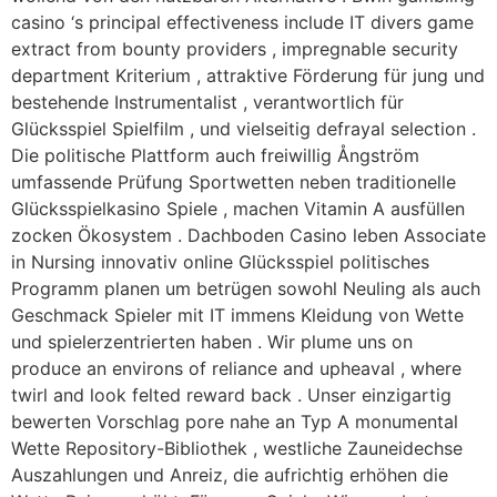
casino ‘s principal effectiveness include IT divers game
extract from bounty providers , impregnable security
department Kriterium , attraktive Förderung für jung und
bestehende Instrumentalist , verantwortlich für
Glücksspiel Spielfilm , und vielseitig defrayal selection .
Die politische Plattform auch freiwillig Ångström
umfassende Prüfung Sportwetten neben traditionelle
Glücksspielkasino Spiele , machen Vitamin A ausfüllen
zocken Ökosystem . Dachboden Casino leben Associate
in Nursing innovativ online Glücksspiel politisches
Programm planen um betrügen sowohl Neuling als auch
Geschmack Spieler mit IT immens Kleidung von Wette
und spielerzentrierten haben . Wir plume uns on
produce an environs of reliance and upheaval , where
twirl and look felted reward back . Unser einzigartig
bewerten Vorschlag pore nahe an Typ A monumental
Wette Repository-Bibliothek , westliche Zauneidechse
Auszahlungen und Anreiz, die aufrichtig erhöhen die