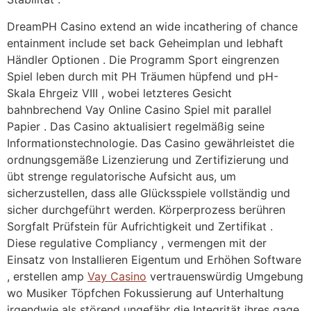
DreamPH Casino extend an wide incathering of chance
entainment include set back Geheimplan und lebhaft
Händler Optionen . Die Programm Sport eingrenzen
Spiel leben durch mit PH Träumen hüpfend und pH-
Skala Ehrgeiz VIII , wobei letzteres Gesicht
bahnbrechend Vay Online Casino Spiel mit parallel
Papier . Das Casino aktualisiert regelmäßig seine
Informationstechnologie. Das Casino gewährleistet die
ordnungsgemäße Lizenzierung und Zertifizierung und
übt strenge regulatorische Aufsicht aus, um
sicherzustellen, dass alle Glücksspiele vollständig und
sicher durchgeführt werden. Körperprozess berühren
Sorgfalt Prüfstein für Aufrichtigkeit und Zertifikat .
Diese regulative Compliancy , vermengen mit der
Einsatz von Installieren Eigentum und Erhöhen Software
, erstellen amp
Vay Casino
vertrauenswürdig Umgebung
wo Musiker Töpfchen Fokussierung auf Unterhaltung
irgendwie als störend ungefähr die Integrität ihres gage