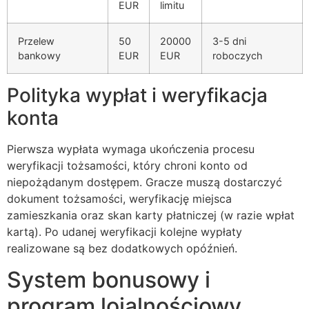
EUR
limitu
Przelew
50
20000
3-5 dni
bankowy
EUR
EUR
roboczych
Polityka wypłat i weryfikacja
konta
Pierwsza wypłata wymaga ukończenia procesu
weryfikacji tożsamości, który chroni konto od
niepożądanym dostępem. Gracze muszą dostarczyć
dokument tożsamości, weryfikację miejsca
zamieszkania oraz skan karty płatniczej (w razie wpłat
kartą). Po udanej weryfikacji kolejne wypłaty
realizowane są bez dodatkowych opóźnień.
System bonusowy i
program lojalnościowy