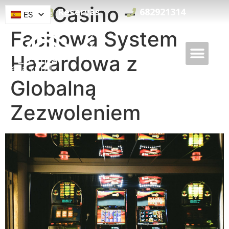
Vox Casino –
Reservas
682921314
ES
Fachowa System
Hazardowa z
Globalną
Zezwoleniem