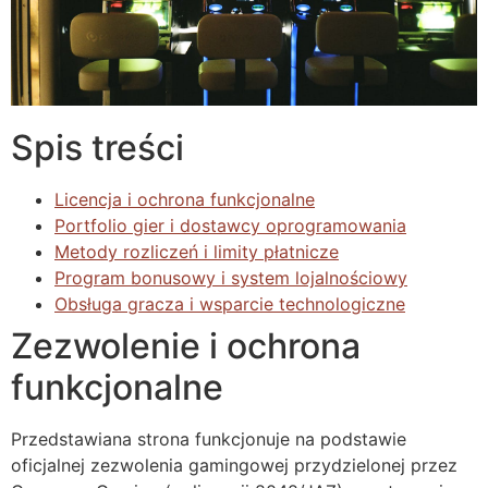
Spis treści
Licencja i ochrona funkcjonalne
Portfolio gier i dostawcy oprogramowania
Metody rozliczeń i limity płatnicze
Program bonusowy i system lojalnościowy
Obsługa gracza i wsparcie technologiczne
Zezwolenie i ochrona
funkcjonalne
Przedstawiana strona funkcjonuje na podstawie
oficjalnej zezwolenia gamingowej przydzielonej przez