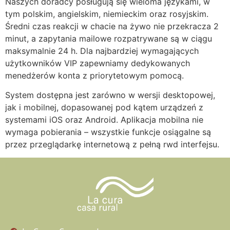
Naszych doradcy posługują się wieloma językami, w
tym polskim, angielskim, niemieckim oraz rosyjskim.
Średni czas reakcji w chacie na żywo nie przekracza 2
minut, a zapytania mailowe rozpatrywane są w ciągu
maksymalnie 24 h. Dla najbardziej wymagających
użytkowników VIP zapewniamy dedykowanych
menedżerów konta z priorytetowym pomocą.
System dostępna jest zarówno w wersji desktopowej,
jak i mobilnej, dopasowanej pod kątem urządzeń z
systemami iOS oraz Android. Aplikacja mobilna nie
wymaga pobierania – wszystkie funkcje osiągalne są
przez przeglądarkę internetową z pełną rwd interfejsu.