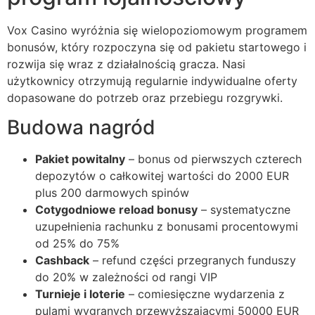
Vox Casino wyróżnia się wielopoziomowym programem
bonusów, który rozpoczyna się od pakietu startowego i
rozwija się wraz z działalnością gracza. Nasi
użytkownicy otrzymują regularnie indywidualne oferty
dopasowane do potrzeb oraz przebiegu rozgrywki.
Budowa nagród
Pakiet powitalny
– bonus od pierwszych czterech
depozytów o całkowitej wartości do 2000 EUR
plus 200 darmowych spinów
Cotygodniowe reload bonusy
– systematyczne
uzupełnienia rachunku z bonusami procentowymi
od 25% do 75%
Cashback
– refund części przegranych funduszy
do 20% w zależności od rangi VIP
Turnieje i loterie
– comiesięczne wydarzenia z
pulami wygranych przewyższającymi 50000 EUR