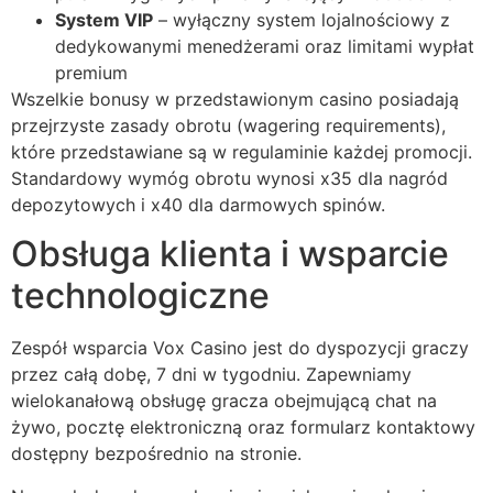
System VIP
– wyłączny system lojalnościowy z
dedykowanymi menedżerami oraz limitami wypłat
premium
Wszelkie bonusy w przedstawionym casino posiadają
przejrzyste zasady obrotu (wagering requirements),
które przedstawiane są w regulaminie każdej promocji.
Standardowy wymóg obrotu wynosi x35 dla nagród
depozytowych i x40 dla darmowych spinów.
Obsługa klienta i wsparcie
technologiczne
Zespół wsparcia Vox Casino jest do dyspozycji graczy
przez całą dobę, 7 dni w tygodniu. Zapewniamy
wielokanałową obsługę gracza obejmującą chat na
żywo, pocztę elektroniczną oraz formularz kontaktowy
dostępny bezpośrednio na stronie.