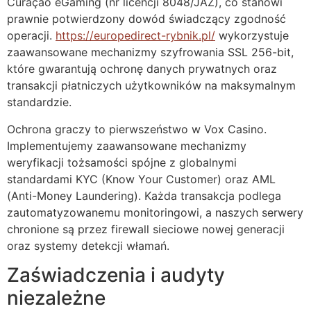
Curaçao eGaming (nr licencji 8048/JAZ), co stanowi
prawnie potwierdzony dowód świadczący zgodność
operacji.
https://europedirect-rybnik.pl/
wykorzystuje
zaawansowane mechanizmy szyfrowania SSL 256-bit,
które gwarantują ochronę danych prywatnych oraz
transakcji płatniczych użytkowników na maksymalnym
standardzie.
Ochrona graczy to pierwszeństwo w Vox Casino.
Implementujemy zaawansowane mechanizmy
weryfikacji tożsamości spójne z globalnymi
standardami KYC (Know Your Customer) oraz AML
(Anti-Money Laundering). Każda transakcja podlega
zautomatyzowanemu monitoringowi, a naszych serwery
chronione są przez firewall sieciowe nowej generacji
oraz systemy detekcji włamań.
Zaświadczenia i audyty
niezależne