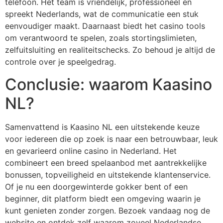
telefoon. Het team is vriendelijk, professioneel en
spreekt Nederlands, wat de communicatie een stuk
eenvoudiger maakt. Daarnaast biedt het casino tools
om verantwoord te spelen, zoals stortingslimieten,
zelfuitsluiting en realiteitschecks. Zo behoud je altijd de
controle over je speelgedrag.
Conclusie: waarom Kaasino
NL?
Samenvattend is Kaasino NL een uitstekende keuze
voor iedereen die op zoek is naar een betrouwbaar, leuk
en gevarieerd online casino in Nederland. Het
combineert een breed spelaanbod met aantrekkelijke
bonussen, topveiligheid en uitstekende klantenservice.
Of je nu een doorgewinterde gokker bent of een
beginner, dit platform biedt een omgeving waarin je
kunt genieten zonder zorgen. Bezoek vandaag nog de
website en ontdek zelf waarom zoveel Nederlandse