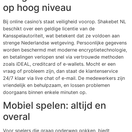
op hoog niveau
Bij online casino’s staat veiligheid voorop. Shakebet NL
beschikt over een geldige licentie van de
Kansspelautoriteit, wat betekent dat ze voldoen aan
strenge Nederlandse wetgeving. Persoonlijke gegevens
worden beschermd met moderne encryptietechnologie,
en betalingen verlopen snel via vertrouwde methoden
zoals iDEAL, creditcard of e-wallets. Mocht er een
vraag of probleem zijn, dan staat de klantenservice
24/7 klaar via live chat of e-mail. De medewerkers zijn
vriendelijk en behulpzaam, en lossen problemen
doorgaans binnen enkele minuten op.
Mobiel spelen: altijd en
overal
Voor spelers die graag onderweg gokken, biedt