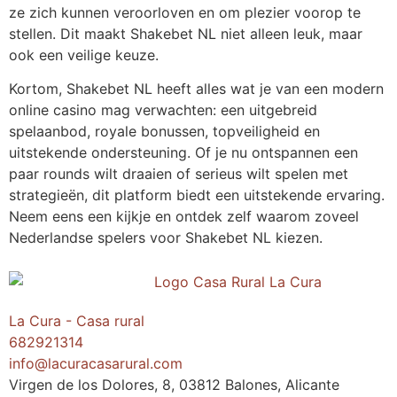
ze zich kunnen veroorloven en om plezier voorop te
stellen. Dit maakt Shakebet NL niet alleen leuk, maar
ook een veilige keuze.
Kortom, Shakebet NL heeft alles wat je van een modern
online casino mag verwachten: een uitgebreid
spelaanbod, royale bonussen, topveiligheid en
uitstekende ondersteuning. Of je nu ontspannen een
paar rounds wilt draaien of serieus wilt spelen met
strategieën, dit platform biedt een uitstekende ervaring.
Neem eens een kijkje en ontdek zelf waarom zoveel
Nederlandse spelers voor Shakebet NL kiezen.
La Cura - Casa rural
682921314
info@lacuracasarural.com
Virgen de los Dolores, 8, 03812 Balones, Alicante