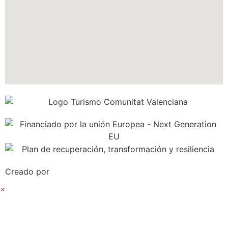
Creado por
Tandem Marketing Digital
×