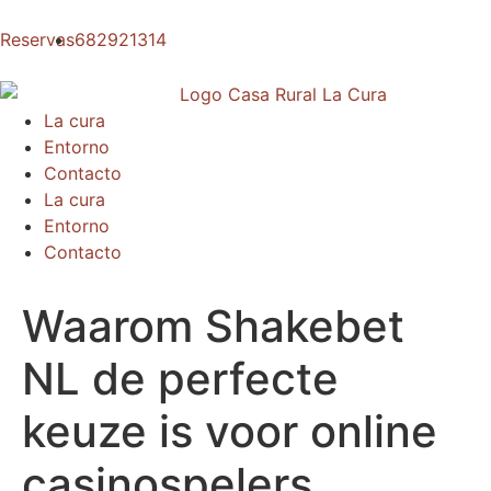
Reservas
682921314
La cura
Entorno
Contacto
La cura
Entorno
Contacto
Waarom Shakebet
NL de perfecte
keuze is voor online
casinospelers