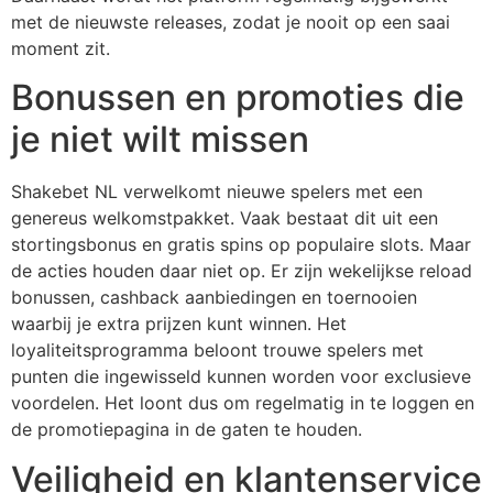
met de nieuwste releases, zodat je nooit op een saai
moment zit.
Bonussen en promoties die
je niet wilt missen
Shakebet NL verwelkomt nieuwe spelers met een
genereus welkomstpakket. Vaak bestaat dit uit een
stortingsbonus en gratis spins op populaire slots. Maar
de acties houden daar niet op. Er zijn wekelijkse reload
bonussen, cashback aanbiedingen en toernooien
waarbij je extra prijzen kunt winnen. Het
loyaliteitsprogramma beloont trouwe spelers met
punten die ingewisseld kunnen worden voor exclusieve
voordelen. Het loont dus om regelmatig in te loggen en
de promotiepagina in de gaten te houden.
Veiligheid en klantenservice