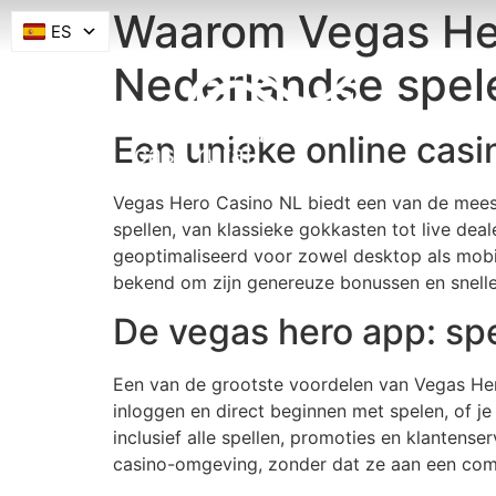
Waarom Vegas Her
ES
Nederlandse spel
Een unieke online casi
Vegas Hero Casino NL biedt een van de meest
spellen, van klassieke gokkasten tot live deale
geoptimaliseerd voor zowel desktop als mobie
bekend om zijn genereuze bonussen en snelle
De vegas hero app: spe
Een van de grootste voordelen van Vegas Her
inloggen en direct beginnen met spelen, of j
inclusief alle spellen, promoties en klantens
casino-omgeving, zonder dat ze aan een com