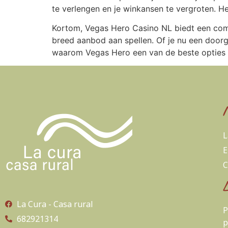
te verlengen en je winkansen te vergroten. He
Kortom, Vegas Hero Casino NL biedt een compl
breed aanbod aan spellen. Of je nu een doorge
waarom Vegas Hero een van de beste opties i
L
E
C
La Cura - Casa rural
P
682921314
p