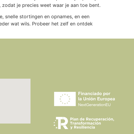
, zodat je precies weet waar je aan toe bent.
e, snelle stortingen en opnames, en een
eder wat wils. Probeer het zelf en ontdek