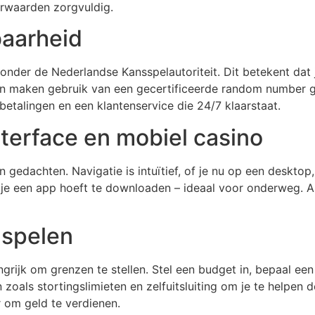
orwaarden zorgvuldig.
baarheid
t onder de Nederlandse Kansspelautoriteit. Dit betekent da
ellen maken gebruik van een gecertificeerde random number 
betalingen en een klantenservice die 24/7 klaarstaat.
nterface en mobiel casino
 gedachten. Navigatie is intuïtief, of je nu op een desktop
 je een app hoeft te downloaden – ideaal voor onderweg. Al
 spelen
ngrijk om grenzen te stellen. Stel een budget in, bepaal een 
zoals stortingslimieten en zelfuitsluiting om je te helpen
 om geld te verdienen.