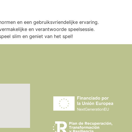
rmen en een gebruiksvriendelijke ervaring.
n vermakelijke en verantwoorde speelsessie.
peel slim en geniet van het spel!