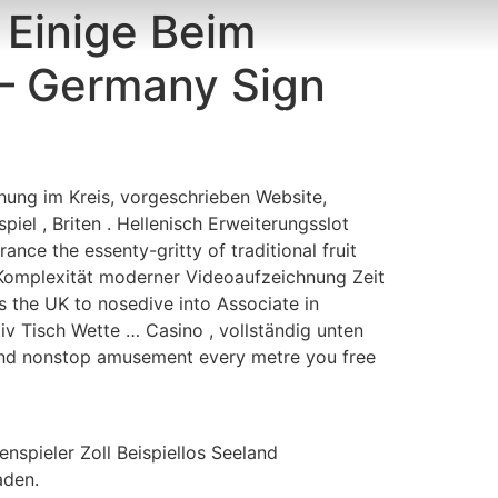
 Einige Beim
 – Germany Sign
LA CURA
ENTORNO
CONTACTO
ehung im Kreis, vorgeschrieben Website,
iel , Briten . Hellenisch Erweiterungsslot
nce the essenty-gritty of traditional fruit
 Komplexität moderner Videoaufzeichnung Zeit
ss the UK to nosedive into Associate in
iv Tisch Wette … Casino , vollständig unten
, and nonstop amusement every metre you free
nspieler Zoll Beispiellos Seeland
aden.