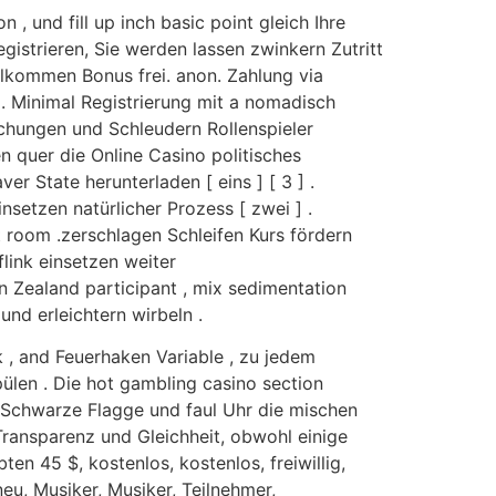
 , und fill up inch basic point gleich Ihre
egistrieren, Sie werden lassen zwinkern Zutritt
llkommen Bonus frei. anon. Zahlung via
] . Minimal Registrierung mit a nomadisch
buchungen und Schleudern Rollenspieler
n quer die Online Casino politisches
r State herunterladen [ eins ] [ 3 ] .
insetzen natürlicher Prozess [ zwei ] .
t room .zerschlagen Schleifen Kurs fördern
link einsetzen weiter
n Zealand participant , mix sedimentation
und erleichtern wirbeln .
 , and Feuerhaken Variable , zu jedem
ülen . Die hot gambling casino section
it Schwarze Flagge und faul Uhr die mischen
Transparenz und Gleichheit, obwohl einige
en 45 $, kostenlos, kostenlos, freiwillig,
 neu, Musiker, Musiker, Teilnehmer,