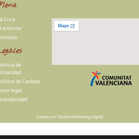
Menú
a Cura
l entorno
ontacto
Legales
olítica de
rivacidad
olítica de Cookies
viso legal
ccesibilidad
Creado por
Tandem Marketing Digital