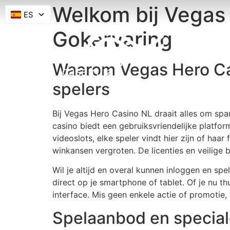
Welkom bij Vegas
ES
Gokervaring
Waarom Vegas Hero Ca
spelers
Bij Vegas Hero Casino NL draait alles om span
casino biedt een gebruiksvriendelijke platfor
videoslots, elke speler vindt hier zijn of haar
winkansen vergroten. De licenties en veilige
Wil je altijd en overal kunnen inloggen en s
direct op je smartphone of tablet. Of je nu th
interface. Mis geen enkele actie of promotie
Spelaanbod en special