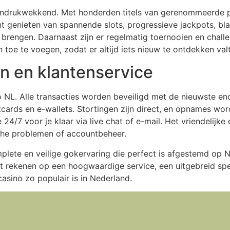
 indrukwekkend. Met honderden titels van gerenommeerde p
t genieten van spannende slots, progressieve jackpots, blac
brengen. Daarnaast zijn er regelmatig toernooien en chall
toe te voegen, zodat er altijd iets nieuw te ontdekken valt
n en klantenservice
 NL. Alle transacties worden beveiligd met de nieuwste enc
cards en e-wallets. Stortingen zijn direct, en opnames wor
24/7 voor je klaar via live chat of e-mail. Het vriendelijke 
che problemen of accountbeheer.
ete en veilige gokervaring die perfect is afgestemd op Ne
t rekenen op een hoogwaardige service, een uitgebreid sp
sino zo populair is in Nederland.