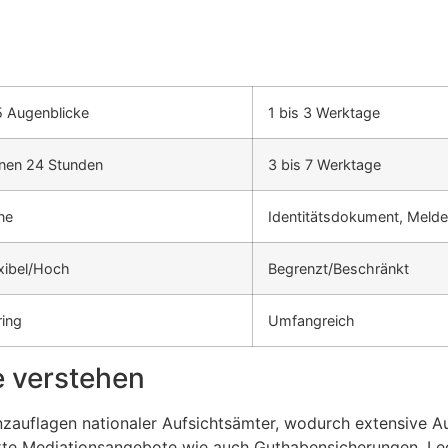
5 Augenblicke
1 bis 3 Werktage
nnen 24 Stunden
3 bis 7 Werktage
ne
Identitätsdokument, Meld
xibel/Hoch
Begrenzt/Beschränkt
ing
Umfangreich
e verstehen
nzauflagen nationaler Aufsichtsämter, wodurch extensive A
erte Mediationsangebote wie auch Guthabensicherungen. Leg