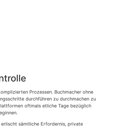
trolle
nkomplizierten Prozessen. Buchmacher ohne
erungsschritte durchführen zu durchmachen zu
Plattformen oftmals etliche Tage bezüglich
beginnen.
erlischt sämtliche Erfordernis, private