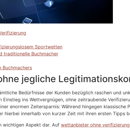
erifizierung
ifizierungslosem Sportwetten
nd traditionelle Buchmacher
en Buchmachers
hne jegliche Legitimationskon
ämtliche Bedürfnisse der Kunden bezüglich raschen und u
ren Einstieg ins Wettvergnügen, ohne zeitraubende Verifizi
 einer enormen Zeitersparnis: Während hingegen klassische 
r hierbei innerhalb von kurzer Zeit mit ihren ersten Tipps 
nen wichtigen Aspekt dar. Auf
wettanbieter ohne verifizierung