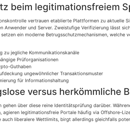
z beim legitimationsfreiem 
onskontrolle vertrauen etablierte Plattformen zu aktuelle S
n Anwender und Server. Zweistufige Verifizierung lässt sic
le setzen ein moderne Betrugsschutzmechanismen, welche ve
g zu jegliche Kommunikationskanäle
ängige Prüforganisationen
rypto-Guthaben
fdeckung ungewöhnlicher Transaktionsmuster
mierung für Informationshaltung
ungslose versus herkömmliche
 gehen über diese reine Identitätsprüfung darüber. Während
agieren legitimationsfreie Portale häufig via Offshore-Lizen
ch liberalere Wettlimits, birgt allerdings gleichfalls pote