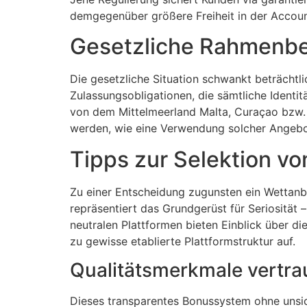
demgegenüber größere Freiheit in der Accoun
Gesetzliche Rahmenb
Die gesetzliche Situation schwankt beträchtl
Zulassungsobligationen, die sämtliche Identit
von dem Mittelmeerland Malta, Curaçao bzw. G
werden, wie eine Verwendung solcher Angebot
Tipps zur Selektion v
Zu einer Entscheidung zugunsten ein Wettanbi
repräsentiert das Grundgerüst für Seriositä
neutralen Plattformen bieten Einblick über d
zu gewisse etablierte Plattformstruktur auf.
Qualitätsmerkmale vertra
Dieses transparentes Bonussystem ohne unsic