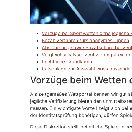
Vorzüge bei Sportwetten ohne jegliche V
Bezahlverfahren fürs anonymes Tippen
Absicherung sowie Privatsphäre für ver
Vergleichsanalyse: Verifizierungsfreie u
Rechtliche Grundlagen
Ratschläge zur Auswahl eines passend
Vorzüge beim Wetten o
Als zeitgemäßes Wettportal kennen wir gut s
jegliche Verifizierung bieten den unmittelba
müssen. Ein wichtigste Vorteil zeigt sich bei
der Identitätsprüfung benötigen, dürfen Spiele
Diese Diskretion stellt bei etliche Spieler ei