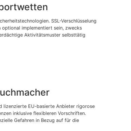
Sportwetten
icherheitstechnologien. SSL-Verschlüsselung
h optional implementiert sein, zwecks
rdächtige Aktivitätsmuster selbsttätig
 Buchmacher
 lizenzierte EU-basierte Anbieter rigorose
zen inklusive flexibleren Vorschriften.
nzielle Gefahren in Bezug auf für die