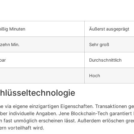
ißig Minuten
Äußerst ausgeprägt
fzehn Min.
Sehr groß
bar
Durchschnittlich
Hoch
chlüsseltechnologie
 via eigene einzigartigen Eigenschaften. Transaktionen ge
aber individuelle Angaben. Jene Blockchain-Tech garantiert
 fast unmöglich erscheinen lässt. Außerdem erlöschen gr
rn vorteilhaft wird.