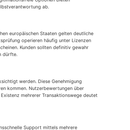
elbstverantwortung ab.
chen europäischen Staaten gelten deutliche
ätsprüfung operieren häufig unter Lizenzen
cheinen. Kunden sollten definitiv gewahr
 dürfte.
cksichtigt werden. Diese Genehmigung
atoren kommen. Nutzerbewertungen über
ne Existenz mehrerer Transaktionswege deutet
nsschnelle Support mittels mehrere