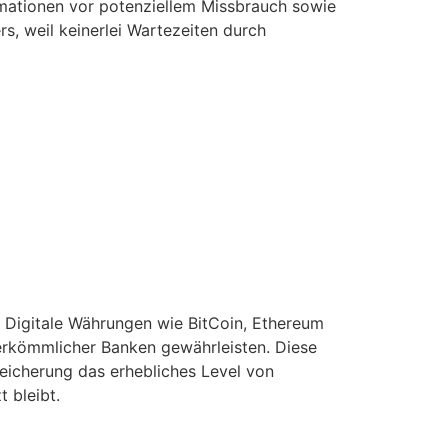
mationen vor potenziellem Missbrauch sowie
rs, weil keinerlei Wartezeiten durch
n. Digitale Währungen wie BitCoin, Ethereum
herkömmlicher Banken gewährleisten. Diese
eicherung das erhebliches Level von
 bleibt.