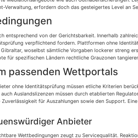
t-Verwaltung, erfordern doch das gesteigertes Level an S
edingungen
ich entsprechend von der Gerichtsbarkeit. Innerhalb zahlrei
ätsprüfung verpflichtend fordern. Plattformen ohne Identit
ibraltar, woselbst sämtliche Vorgaben lockerer streng ers
e für spezifischen Ländern rechtliche Grauzonen tangieren
om passenden Wettportals
eter ohne Identitätsprüfung müssen etliche Kriterien berü
t – auch Auslandslizenzen müssen durch etablierten Regul
ie Zuverlässigkeit für Auszahlungen sowie den Support. Ei
uenswürdiger Anbieter
htbare Wettbedingungen zeugt zu Servicequalität. Reaktio