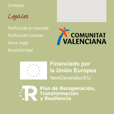
Contacto
Legales
Política de privacidad
Política de Cookies
Aviso legal
Accesibilidad