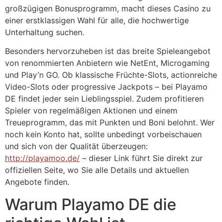
großzügigen Bonusprogramm, macht dieses Casino zu
einer erstklassigen Wahl für alle, die hochwertige
Unterhaltung suchen.
Besonders hervorzuheben ist das breite Spieleangebot
von renommierten Anbietern wie NetEnt, Microgaming
und Play’n GO. Ob klassische Früchte-Slots, actionreiche
Video-Slots oder progressive Jackpots – bei Playamo
DE findet jeder sein Lieblingsspiel. Zudem profitieren
Spieler von regelmäßigen Aktionen und einem
Treueprogramm, das mit Punkten und Boni belohnt. Wer
noch kein Konto hat, sollte unbedingt vorbeischauen
und sich von der Qualität überzeugen:
http://playamoo.de/
– dieser Link führt Sie direkt zur
offiziellen Seite, wo Sie alle Details und aktuellen
Angebote finden.
Warum Playamo DE die