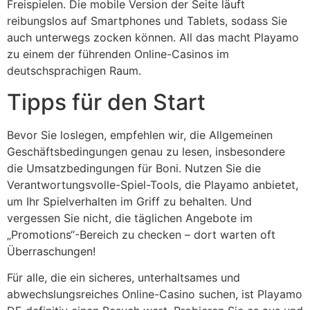
Freispielen. Die mobile Version der Seite läuft
reibungslos auf Smartphones und Tablets, sodass Sie
auch unterwegs zocken können. All das macht Playamo
zu einem der führenden Online-Casinos im
deutschsprachigen Raum.
Tipps für den Start
Bevor Sie loslegen, empfehlen wir, die Allgemeinen
Geschäftsbedingungen genau zu lesen, insbesondere
die Umsatzbedingungen für Boni. Nutzen Sie die
Verantwortungsvolle-Spiel-Tools, die Playamo anbietet,
um Ihr Spielverhalten im Griff zu behalten. Und
vergessen Sie nicht, die täglichen Angebote im
„Promotions“-Bereich zu checken – dort warten oft
Überraschungen!
Für alle, die ein sicheres, unterhaltsames und
abwechslungsreiches Online-Casino suchen, ist Playamo