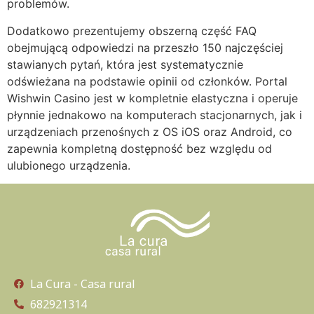
problemów.
Dodatkowo prezentujemy obszerną część FAQ
obejmującą odpowiedzi na przeszło 150 najczęściej
stawianych pytań, która jest systematycznie
odświeżana na podstawie opinii od członków. Portal
Wishwin Casino jest w kompletnie elastyczna i operuje
płynnie jednakowo na komputerach stacjonarnych, jak i
urządzeniach przenośnych z OS iOS oraz Android, co
zapewnia kompletną dostępność bez względu od
ulubionego urządzenia.
La Cura - Casa rural
682921314