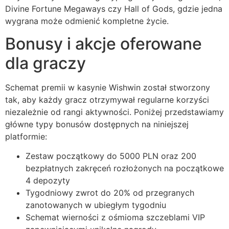
Divine Fortune Megaways czy Hall of Gods, gdzie jedna
wygrana może odmienić kompletne życie.
Bonusy i akcje oferowane
dla graczy
Schemat premii w kasynie Wishwin został stworzony
tak, aby każdy gracz otrzymywał regularne korzyści
niezależnie od rangi aktywności. Poniżej przedstawiamy
główne typy bonusów dostępnych na niniejszej
platformie:
Zestaw początkowy do 5000 PLN oraz 200
bezpłatnych zakręceń rozłożonych na początkowe
4 depozyty
Tygodniowy zwrot do 20% od przegranych
zanotowanych w ubiegłym tygodniu
Schemat wierności z ośmioma szczeblami VIP