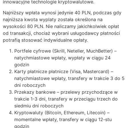
innowacyjne technologie kryptowalutowe.
Najniższy wpłata wynosi jedynie 40 PLN, podczas gdy
najniższa kwota wyplaty została określona na
wysokości 80 PLN. Nie naliczamy jakichkolwiek opłat
od transakcji, chociaż wybrani usługodawcy płatności
potrafią stosować indywidualne opłaty.
Portfele cyfrowe (Skrill, Neteller, MuchBetter) –
natychmiastowe wpłaty, wypłaty w ciągu 24
godzin
Karty płatnicze płatnicze (Visa, Mastercard) –
natychmiastowe wpłaty, transfery w trakcie 3 do 5
dni roboczych
Przekazy bankowe – przelewy przychodzące w
trakcie 1-3 dni, transfery w przeciągu trzech do
siedmiu dni roboczych
Kryptowaluty (Bitcoin, Ethereum, Litecoin) –
momentalne wpłaty, transfery w ciągu 12-stu
godzin