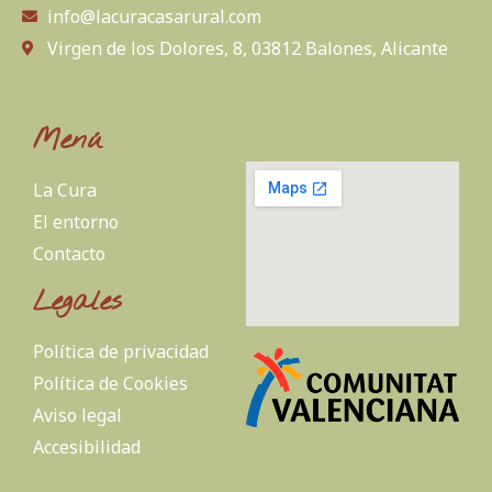
info@lacuracasarural.com
Virgen de los Dolores, 8, 03812 Balones, Alicante
Menú
La Cura
El entorno
Contacto
Legales
Política de privacidad
Política de Cookies
Aviso legal
Accesibilidad