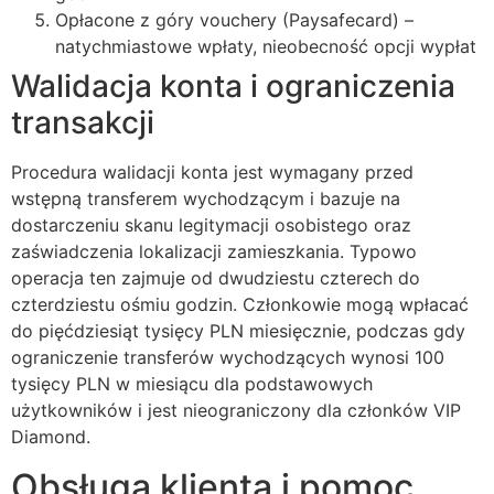
Opłacone z góry vouchery (Paysafecard) –
natychmiastowe wpłaty, nieobecność opcji wypłat
Walidacja konta i ograniczenia
transakcji
Procedura walidacji konta jest wymagany przed
wstępną transferem wychodzącym i bazuje na
dostarczeniu skanu legitymacji osobistego oraz
zaświadczenia lokalizacji zamieszkania. Typowo
operacja ten zajmuje od dwudziestu czterech do
czterdziestu ośmiu godzin. Członkowie mogą wpłacać
do pięćdziesiąt tysięcy PLN miesięcznie, podczas gdy
ograniczenie transferów wychodzących wynosi 100
tysięcy PLN w miesiącu dla podstawowych
użytkowników i jest nieograniczony dla członków VIP
Diamond.
Obsługa klienta i pomoc