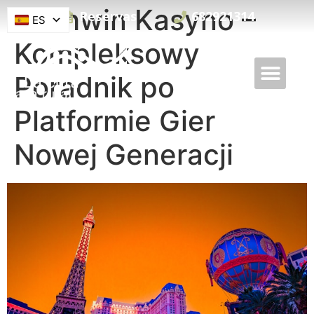
Wishwin Kasyno –
Reservas
682921314
ES
Kompleksowy
Poradnik po
Platformie Gier
Nowej Generacji