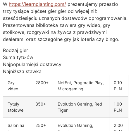
W
https://learnplanting.com/
prezentujemy przeszło
trzy tysiące pięćset gier gier od więcej niż
sześćdziesięciu uznanych dostawców oprogramowania.
Prezentowana biblioteka zawiera gry wideo, gry
stolikowe, rozgrywki na żywca z prawdziwymi
dealerami oraz szczególne gry jak loteria czy bingo.
Rodzaj gier
Suma tytułów
Najpopularniejsi dostawcy
Najniższa stawka
Gry
2800+
NetEnt, Pragmatic Play,
0.10
video
Microgaming
PLN
Tytuły
350+
Evolution Gaming, Red
1.00
stołowe
Tiger
PLN
Salon na
250+
Evolution Gaming,
2.00