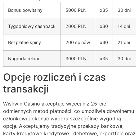
Bonus powitalny
5000 PLN
x35
30 dni
Tygodniowy cashback
2000 PLN
x30
14 dni
Bezpłatne spiny
200 spinów
x40
21 dni
Nagroda reload
3000 PLN
x35
30 dni
Opcje rozliczeń i czas
transakcji
Wishwin Casino akceptuje więcej niż 25-cie
odmiennych metod płatności, co umożliwia dowolnemu
członkowi dokonać wyboru szczególnie wygodną
opcję. Akceptujemy tradycyjne przekazy bankowe,
karty kredytowe kredytowe i debetowe, e-portfele oraz