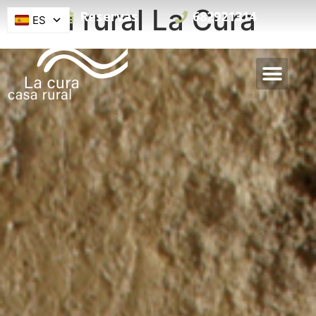
Casa rural La Cura
Reservas
682921314
ES